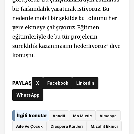
bir farkındalık yaratmak istiyoruz. Bu
nedenle mobil bir şekilde bu tohumu her
yere ekmeye çalışıyoruz. Eğitmen
eğitimleriyle de bu tür projelerin
süreklilik kazanmasını hedefliyoruz” diye
konuştu.
PAYLAŞ
X
Facebook
LinkedIn
WhatsApp
İlgili konular
Anadil
Ma Music
Almanya
Aile Ve Çocuk
Diaspora Kürtleri
M.zahit Ekinci