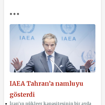
* * *
IAEA Tahran’a namluyu
gösterdi
İran’ın nükleer kapasitesinin bir ayda