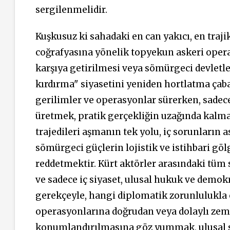
sergilenmelidir.
Kuşkusuz ki sahadaki en can yakıcı, en trajik
coğrafyasına yönelik topyekun askeri operas
karşıya getirilmesi veya sömürgeci devletleri
kırdırma" siyasetini yeniden hortlatma çaba
gerilimler ve operasyonlar sürerken, sadece
üretmek, pratik gerçekliğin uzağında kalmak
trajedileri aşmanın tek yolu, iç sorunların 
sömürgeci güçlerin lojistik ve istihbari gö
reddetmektir. Kürt aktörler arasındaki tüm s
ve sadece iç siyaset, ulusal hukuk ve demo
gerekçeyle, hangi diplomatik zorunlulukla o
operasyonlarına doğrudan veya dolaylı zemi
konumlandırılmasına göz yummak, ulusal sın