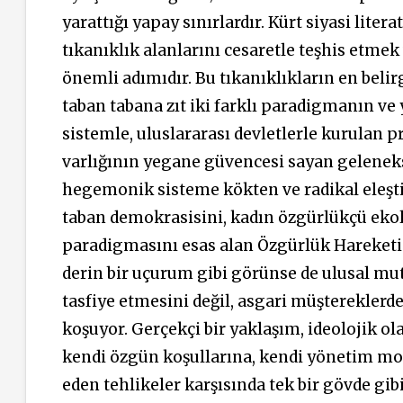
yarattığı yapay sınırlardır. Kürt siyasi liter
tıkanıklık alanlarını cesaretle teşhis etmek
önemli adımıdır. Bu tıkanıklıkların en belir
taban tabana zıt iki farklı paradigmanın ve 
sistemle, uluslararası devletlerle kurulan 
varlığının yegane güvencesi sayan gelenekse
hegemonik sisteme kökten ve radikal eleşt
taban demokrasisini, kadın özgürlükçü eko
paradigmasını esas alan Özgürlük Hareketi ye
derin bir uçurum gibi görünse de ulusal muta
tasfiye etmesini değil, asgari müştereklerde
koşuyor. Gerçekçi bir yaklaşım, ideolojik o
kendi özgün koşullarına, kendi yönetim mod
eden tehlikeler karşısında tek bir gövde g