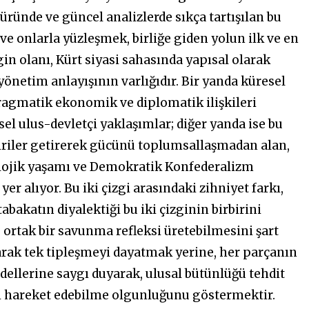
atüründe ve güncel analizlerde sıkça tartışılan bu
 ve onlarla yüzleşmek, birliğe giden yolun ilk ve en
gin olanı, Kürt siyasi sahasında yapısal olarak
yönetim anlayışının varlığıdır. Bir yanda küresel
pragmatik ekonomik ve diplomatik ilişkileri
l ulus-devletçi yaklaşımlar; diğer yanda ise bu
iriler getirerek gücünü toplumsallaşmadan alan,
lojik yaşamı ve Demokratik Konfederalizm
r alıyor. Bu iki çizgi arasındaki zihniyet farkı,
bakatın diyalektiği bu iki çizginin birbirini
 ortak bir savunma refleksi üretebilmesini şart
larak tek tipleşmeyi dayatmak yerine, her parçanın
ellerine saygı duyarak, ulusal bütünlüğü tehdit
ibi hareket edebilme olgunluğunu göstermektir.