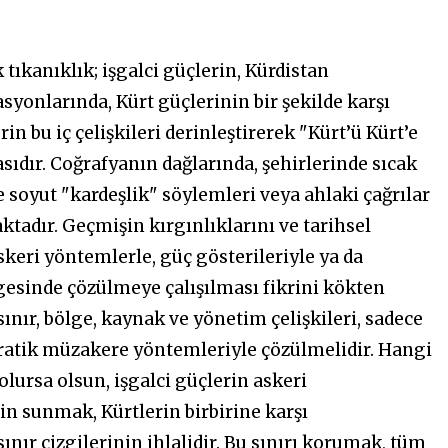
 tıkanıklık; işgalci güçlerin, Kürdistan
yonlarında, Kürt güçlerinin bir şekilde karşı
n bu iç çelişkileri derinleştirerek "Kürt’ü Kürt’e
sıdır. Coğrafyanın dağlarında, şehirlerinde sıcak
 soyut "kardeşlik" söylemleri veya ahlaki çağrılar
tadır. Geçmişin kırgınlıklarını ve tarihsel
askeri yöntemlerle, güç gösterileriyle ya da
lgesinde çözülmeye çalışılması fikrini kökten
ınır, bölge, kaynak ve yönetim çelişkileri, sadece
kratik müzakere yöntemleriyle çözülmelidir. Hangi
lursa olsun, işgalci güçlerin askeri
n sunmak, Kürtlerin birbirine karşı
ır çizgilerinin ihlalidir. Bu sınırı korumak, tüm