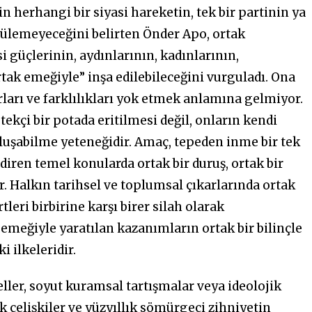
n herhangi bir siyasi hareketin, tek bir partinin ya
ütülemeyeceğini belirten Önder Apo, ortak
i güçlerinin, aydınlarının, kadınlarının,
tak emeğiyle” inşa edilebileceğini vurguladı. Ona
rları ve farklılıkları yok etmek anlamına gelmiyor.
 tekçi bir potada eritilmesi değil, onların kendi
uşabilme yeteneğidir. Amaç, tepeden inme bir tek
ndiren temel konularda ortak bir duruş, ortak bir
tir. Halkın tarihsel ve toplumsal çıkarlarında ortak
leri birbirine karşı birer silah olarak
emeğiyle yaratılan kazanımların ortak bir bilinçle
 ilkeleridir.
er, soyut kuramsal tartışmalar veya ideolojik
ik çelişkiler ve yüzyıllık sömürgeci zihniyetin