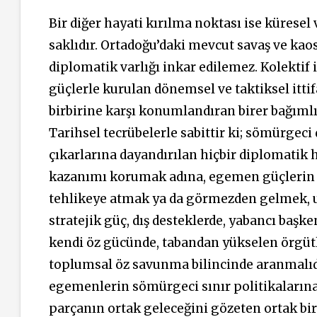
Bir diğer hayati kırılma noktası ise küresel 
saklıdır. Ortadoğu’daki mevcut savaş ve kao
diplomatik varlığı inkar edilemez. Kolektif 
güçlerle kurulan dönemsel ve taktiksel ittif
birbirine karşı konumlandıran birer bağıml
Tarihsel tecrübelerle sabittir ki; sömürgeci
çıkarlarına dayandırılan hiçbir diplomatik h
kazanımı korumak adına, egemen güçlerin te
tehlikeye atmak ya da görmezden gelmek, ulu
stratejik güç, dış desteklerde, yabancı başk
kendi öz gücünde, tabandan yükselen örgütl
toplumsal öz savunma bilincinde aranmalıdır
egemenlerin sömürgeci sınır politikalarına 
parçanın ortak geleceğini gözeten ortak bir 