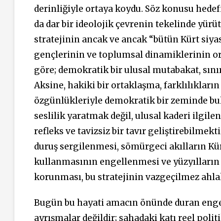
derinliğiyle ortaya koydu. Söz konusu hedefi
da dar bir ideolojik çevrenin tekelinde yür
stratejinin ancak ve ancak “bütün Kürt siyas
gençlerinin ve toplumsal dinamiklerinin or
göre; demokratik bir ulusal mutabakat, sını
Aksine, hakiki bir ortaklaşma, farklılıkların
özgünlükleriyle demokratik bir zeminde bul
seslilik yaratmak değil, ulusal kaderi ilgile
refleks ve tavizsiz bir tavır geliştirebilmek
duruş sergilenmesi, sömürgeci akılların Kürt
kullanmasının engellenmesi ve yüzyılların 
korunması, bu stratejinin vazgeçilmez ahlaki
Bugün bu hayati amacın önünde duran engell
ayrışmalar değildir; sahadaki katı reel polit