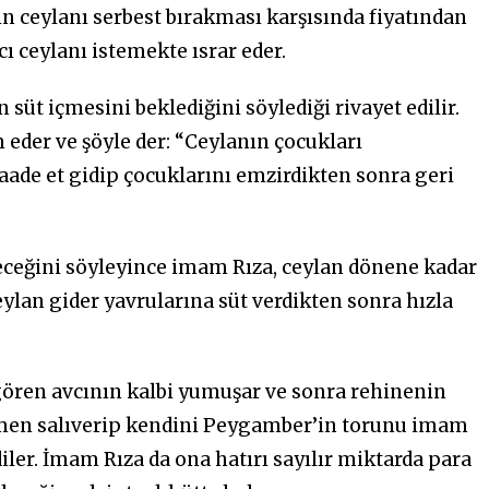
nın ceylanı serbest bırakması karşısında fiyatından
ı ceylanı istemekte ısrar eder.
süt içmesini beklediğini söylediği rivayet edilir.
m eder ve şöyle der: “Ceylanın çocukları
ade et gidip çocuklarını emzirdikten sonra geri
yeceğini söyleyince imam Rıza, ceylan dönene kadar
eylan gider yavrularına süt verdikten sonra hızla
 gören avcının kalbi yumuşar ve sonra rehinenin
emen salıverip kendini Peygamber’in torunu imam
diler. İmam Rıza da ona hatırı sayılır miktarda para