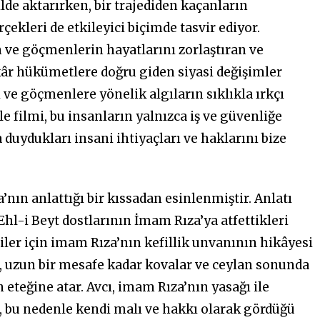
lde aktarırken, bir trajediden kaçanların
rçekleri de etkileyici biçimde tasvir ediyor.
in ve göçmenlerin hayatlarını zorlaştıran ve
âr hükümetlere doğru giden siyasi değişimler
ve göçmenlere yönelik algıların sıklıkla ırkçı
filmi, bu insanların yalnızca iş ve güvenliğe
 duydukları insani ihtiyaçları ve haklarını bize
nın anlattığı bir kıssadan esinlenmiştir. Anlatı
, Ehl-i Beyt dostlarının İmam Rıza’ya atfettikleri
iler için imam Rıza’nın kefillik unvanının hikâyesi
er, uzun bir mesafe kadar kovalar ve ceylan sonunda
eteğine atar. Avcı, imam Rıza’nın yasağı ile
u, bu nedenle kendi malı ve hakkı olarak gördüğü