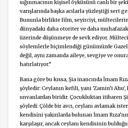
sığınmacının kişisel öyküsünü canlı bir şeki
varışlarında başka acılarla yüzleştiği sert ge
Bununla birlikte film, seyirciyi, mülteciler
dünyadaki daha otoriter ve daha muhafazak
üzerinde düşünmeye de sevk ediyor. Mülteci 
söylemlerle biçimlendiği günümüzde Gazelle 
değil, aynı zamanda aileye, sevgiye ve onura
hatırlatıyor.”
Bana göre bu kıssa, Şia inancında İmam Rıza’
şöyledir: Ceylanın kefili, yani 'Zamin’i Ahu'
unvanlardan biridir. Çocukluktan itibaren Şi
şöyledi: Çölde bir avcı, ceylanı avlamak ist
kendisini yakınlarda bulunan İmam Rıza’nın 
karşılaşır, ancak ceylanı kendisinin bulduğ