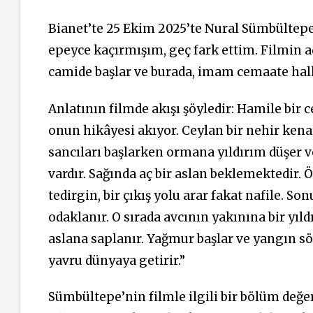
Bianet’te 25 Ekim 2025’te Nural Sümbültepe’
epeyce kaçırmışım, geç fark ettim. Filmin adı
camide başlar ve burada, imam cemaate halk 
Anlatının filmde akışı şöyledir: Hamile bir
onun hikâyesi akıyor. Ceylan bir nehir ken
sancıları başlarken ormana yıldırım düşer ve
vardır. Sağında aç bir aslan beklemektedir.
tedirgin, bir çıkış yolu arar fakat nafile. 
odaklanır. O sırada avcının yakınına bir yıldı
aslana saplanır. Yağmur başlar ve yangın sö
yavru dünyaya getirir.”
Sümbültepe’nin filmle ilgili bir bölüm değer