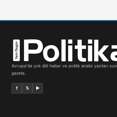
Avrupa'da çok dilli haber ve politik analiz yazıları su
gazete.
f
𝕏
▶