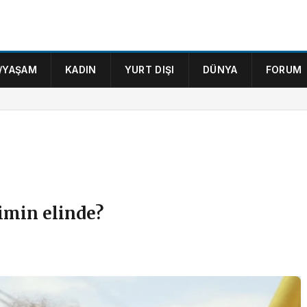
/YAŞAM
KADIN
YURT DIŞI
DÜNYA
FORUM
imin elinde?