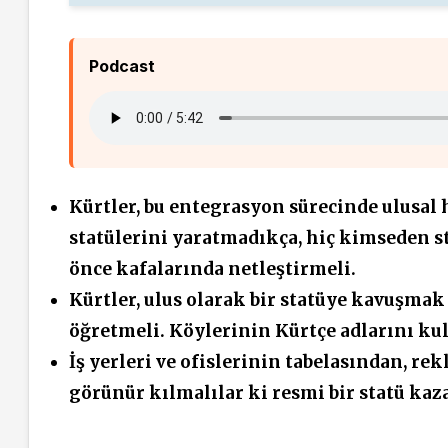
Podcast
Kürtler, bu entegrasyon sürecinde ulusal
statülerini yaratmadıkça
,
hiç kimseden
s
önce kafalarında netleştirmeli.
Kürtler, ulus olarak bir statüye kavuşmak 
öğretmeli.
Köylerinin Kürtçe adlarını ku
İş
yerleri
ve
ofislerinin
tabelasından, re
görünür
kılmalılar ki
resmi bir statü kaz