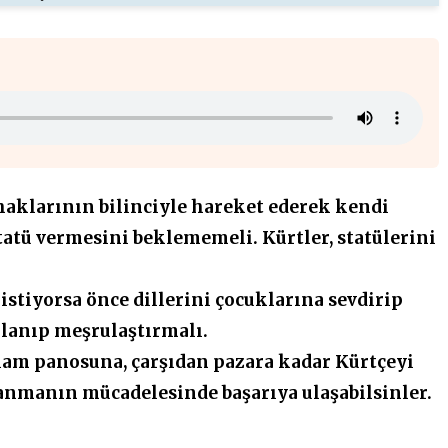
 haklarının
bilinciyle hareket ederek kendi
tatü vermesini beklememeli. Kürtler, statülerini
istiyorsa önce dillerini çocuklarına sevdirip
llanıp
meşrulaştırmalı.
klam
panosuna,
çarşıdan pazara kadar Kürtçeyi
anmanın mücadelesinde başarıya ulaşabilsinler.