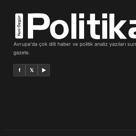
Avrupa'da çok dilli haber ve politik analiz yazıları su
gazete.
f
𝕏
▶