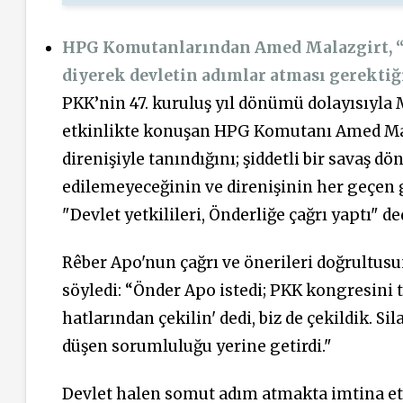
HPG Komutanlarından Amed Malazgirt, “P
diyerek devletin adımlar atması gerektiği
PKK’nin 47. kuruluş yıl dönümü dolayısıyl
etkinlikte konuşan HPG Komutanı Amed Mala
direnişiyle tanındığını; şiddetli bir savaş 
edilemeyeceğinin ve direnişinin her geçen
"Devlet yetkilileri, Önderliğe çağrı yaptı" de
Rêber Apo'nun çağrı ve önerileri doğrultusun
söyledi: “Önder Apo istedi; PKK kongresini t
hatlarından çekilin' dedi, biz de çekildik. S
düşen sorumluluğu yerine getirdi."
Devlet halen somut adım atmakta imtina ett