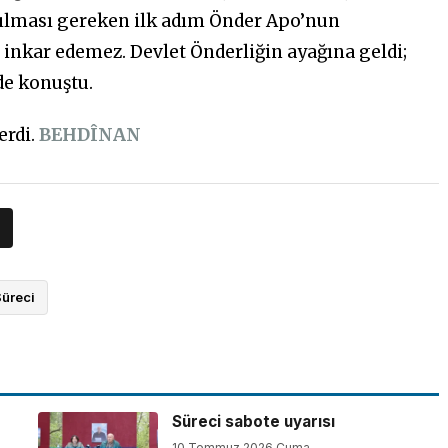
tılması gereken ilk adım Önder Apo’nun
inkar edemez. Devlet Önderliğin ayağına geldi;
de konuştu.
erdi.
BEHDÎNAN
Süreci
Süreci sabote uyarısı
10 Temmuz 2026 Cuma