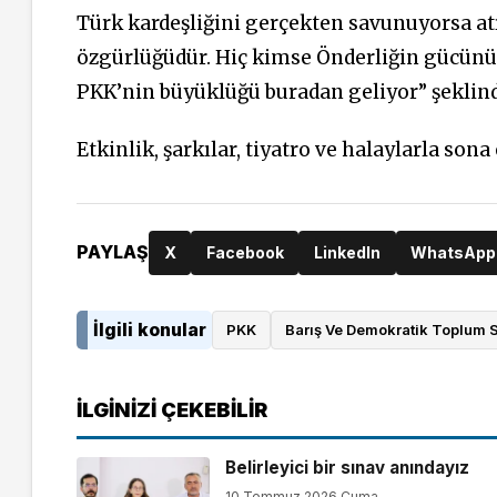
Türk kardeşliğini gerçekten savunuyorsa a
özgürlüğüdür. Hiç kimse Önderliğin gücünü 
PKK’nin büyüklüğü buradan geliyor” şeklin
Etkinlik, şarkılar, tiyatro ve halaylarla sona 
PAYLAŞ
X
Facebook
LinkedIn
WhatsApp
İlgili konular
PKK
Barış Ve Demokratik Toplum 
İLGINIZI ÇEKEBILIR
Belirleyici bir sınav anındayız
10 Temmuz 2026 Cuma