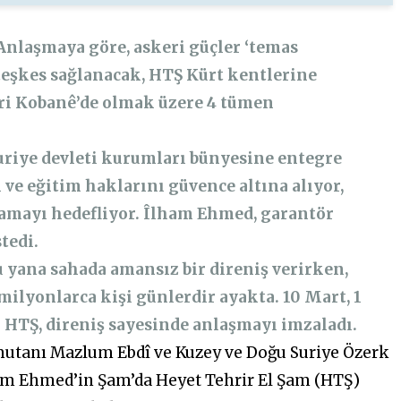
Anlaşmaya göre, askeri güçler ‘temas
teşkes sağlanacak, HTŞ Kürt kentlerine
iri Kobanê’de olmak üzere 4 tümen
riye devleti kurumları bünyesine entegre
 ve eğitim haklarını güvence altına alıyor,
amayı hedefliyor. Îlham Ehmed, garantör
tedi.
bu yana sahada amansız bir direniş verirken,
milyonlarca kişi günlerdir ayakta. 10 Mart, 1
n HTŞ, direniş sayesinde anlaşmayı imzaladı.
utanı Mazlum Ebdî ve Kuzey ve Doğu Suriye Özerk
lham Ehmed’in Şam’da Heyet Tehrir El Şam (HTŞ)