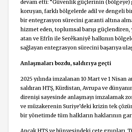
devam etti: “Güvenlik güçlerinin (bölgeye) g
koruyan, farklı bölgelerde adil ve dengeli 
bir entegrasyon sürecini garanti altına alm
hizmet eden, toplumsal barışı güçlendiren,
atan ve Efrîn ile Serêkaniyê halkının bölge
sağlayan entegrasyon sürecini başarıya ulaş
Anlaşmaları bozdu, saldırıya geçti
2025 yılında imzalanan 10 Mart ve 1 Nisan a
saldıran HTŞ, Kürdistan, Avrupa ve dünyanın
direnişi sayesinde anlaşmayı imzalamak zor
ve müzakerenin Suriye’deki krizin tek çöz
bir yönetimde tüm halkların haklarının garan
Ancak HTŞ ve bünyesindeki çete grupları, T