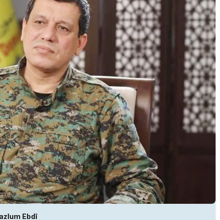
azlum Ebdî