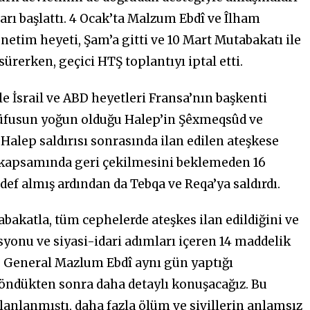
ları başlattı. 4 Ocak’ta Malzum Ebdî ve Îlham
etim heyeti, Şam’a gitti ve 10 Mart Mutabakatı ile
rerken, geçici HTŞ toplantıyı iptal etti.
e İsrail ve ABD heyetleri Fransa’nın başkenti
t nüfusun yoğun olduğu Halep’in Şêxmeqsûd ve
. Halep saldırısı sonrasında ilan edilen ateşkese
s kapsamında geri çekilmesini beklemeden 16
def almış ardından da Tebqa ve Reqa’ya saldırdı.
tabakatla, tüm cephelerde ateşkes ilan edildiğini ve
yonu ve siyasi-idari adımları içeren 14 maddelik
dü. General Mazlum Ebdî aynı gün yaptığı
döndükten sonra daha detaylı konuşacağız. Bu
lanlanmıştı, daha fazla ölüm ve sivillerin anlamsız