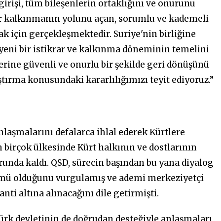
irişi, tüm bileşenlerin ortaklığını ve onurunu
bir kalkınmanın yolunu açan, sorumlu ve kademeli
ak için gerçekleşmektedir. Suriye'nin birliğine
 yeni bir istikrar ve kalkınma döneminin temelini
lerine güvenli ve onurlu bir şekilde geri dönüşünü
tırma konusundaki kararlılığımızı teyit ediyoruz.”
nlaşmalarını defalarca ihlal ederek Kürtlere
 birçok ülkesinde Kürt halkının ve dostlarının
unda kaldı. QSD, sürecin başından bu yana diyalog
ümü olduğunu vurgulamış ve ademi merkeziyetçi
ti altına alınacağını dile getirmişti.
ürk devletinin de doğrudan desteğiyle anlaşmaları