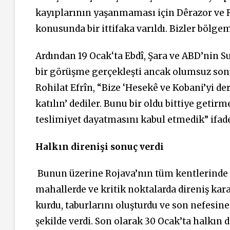
kayıplarının yaşanmaması için Dêrazor ve 
konusunda bir ittifaka varıldı. Bizler bölg
Ardından 19 Ocak‘ta Ebdî, Şara ve ABD’nin 
bir görüşme gerçekleşti ancak olumsuz so
Rohilat Efrîn, “Bize ‘Hesekê ve Kobani’yi der
katılın’ dediler. Bunu bir oldu bittiye getirm
teslimiyet dayatmasını kabul etmedik” ifade
Halkın direnişi sonuç verdi
Bunun üzerine Rojava’nın tüm kentlerinde 7
mahallerde ve kritik noktalarda direniş karar
kurdu, taburlarını oluşturdu ve son nefesin
şekilde verdi. Son olarak 30 Ocak’ta halkın