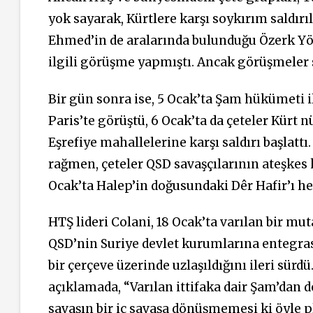
yok sayarak, Kürtlere karşı soykırım saldırı
Ehmed’in de aralarında bulunduğu Özerk Yön
ilgili görüşme yapmıştı. Ancak görüşmeler sü
Bir gün sonra ise, 5 Ocak’ta Şam hükümeti il
Paris’te görüştü, 6 Ocak’ta da çeteler Kür
Eşrefiye mahallelerine karşı saldırı başlattı
rağmen, çeteler QSD savaşçılarının ateşke
Ocak’ta Halep’in doğusundaki Dêr Hafir’ı he
HTŞ lideri Colani, 18 Ocak’ta varılan bir mu
QSD’nin Suriye devlet kurumlarına entegras
bir çerçeve üzerinde uzlaşıldığını ileri sür
açıklamada, “Varılan ittifaka dair Şam’dan 
savaşın bir iç savaşa dönüşmemesi ki öyle p