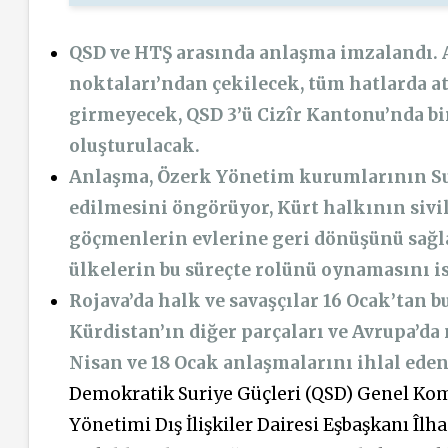
QSD ve HTŞ arasında anlaşma imzalandı. 
noktaları’ndan çekilecek, tüm hatlarda a
girmeyecek, QSD 3’ü Cizîr Kantonu’nda b
oluşturulacak.
Anlaşma, Özerk Yönetim kurumlarının Su
edilmesini öngörüyor, Kürt halkının sivil
göçmenlerin evlerine geri dönüşünü sağl
ülkelerin bu süreçte rolünü oynamasını is
Rojava’da halk ve savaşçılar 16 Ocak’tan 
Kürdistan’ın diğer parçaları ve Avrupa’da 
Nisan ve 18 Ocak anlaşmalarını ihlal ede
Demokratik Suriye Güçleri (QSD) Genel Kom
Yönetimi Dış İlişkiler Dairesi Eşbaşkanı Î