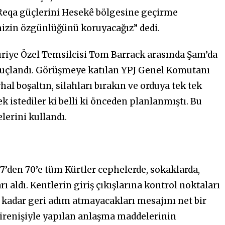
Reqa güçlerini Hesekê bölgesine geçirme
emizin özgünlüğünü koruyacağız” dedi.
Suriye Özel Temsilcisi Tom Barrack arasında Şam’da
nuçlandı. Görüşmeye katılan YPJ Genel Komutanı
hal boşaltın, silahları bırakın ve orduya tek tek
ek istediler ki belli ki önceden planlanmıştı. Bu
lerini kullandı.
’den 70’e tüm Kürtler cephelerde, sokaklarda,
ı aldı. Kentlerin giriş çıkışlarına kontrol noktaları
e kadar geri adım atmayacakları mesajını net bir
 direnişiyle yapılan anlaşma maddelerinin