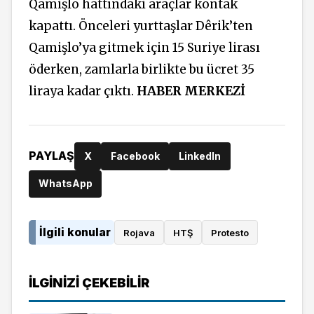
Qamişlo hattındaki araçlar kontak
kapattı. Önceleri yurttaşlar Dêrik’ten
Qamişlo’ya gitmek için 15 Suriye lirası
öderken, zamlarla birlikte bu ücret 35
liraya kadar çıktı.
HABER MERKEZİ
PAYLAŞ
X
Facebook
LinkedIn
WhatsApp
İlgili konular
Rojava
HTŞ
Protesto
İLGINIZI ÇEKEBILIR