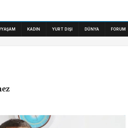
/YAŞAM
KADIN
YURT DIŞI
DÜNYA
FORUM
mez