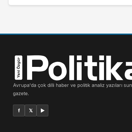
Avrupa'da çok dilli haber ve politik analiz yazıları su
gazete.
f
𝕏
▶