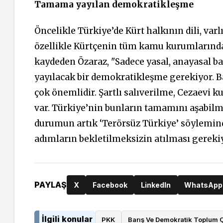
Tamama yayılan demokratikleşme
Öncelikle Türkiye’de Kürt halkının dili, varl
özellikle Kürtçenin tüm kamu kurumlarında
kaydeden Özaraz, "Sadece yasal, anayasal 
yayılacak bir demokratikleşme gerekiyor. B
çok önemlidir. Şartlı salıverilme, Cezaevi k
var. Türkiye’nin bunların tamamını aşabilm
durumun artık ‘Terörsüz Türkiye’ söylemin
adımların bekletilmeksizin atılması gerekiy
PAYLAŞ
X
Facebook
LinkedIn
WhatsApp
İlgili konular
PKK
Barış Ve Demokratik Toplum Ç