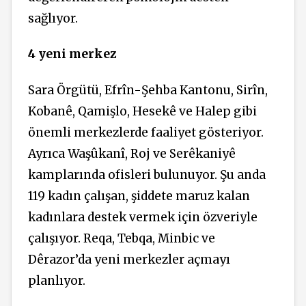
sağlıyor.
4 yeni merkez
Sara Örgütü, Efrîn-Şehba Kantonu, Sirîn,
Kobanê, Qamişlo, Hesekê ve Halep gibi
önemli merkezlerde faaliyet gösteriyor.
Ayrıca Waşûkanî, Roj ve Serêkaniyê
kamplarında ofisleri bulunuyor. Şu anda
119 kadın çalışan, şiddete maruz kalan
kadınlara destek vermek için özveriyle
çalışıyor. Reqa, Tebqa, Minbic ve
Dêrazor’da yeni merkezler açmayı
planlıyor.