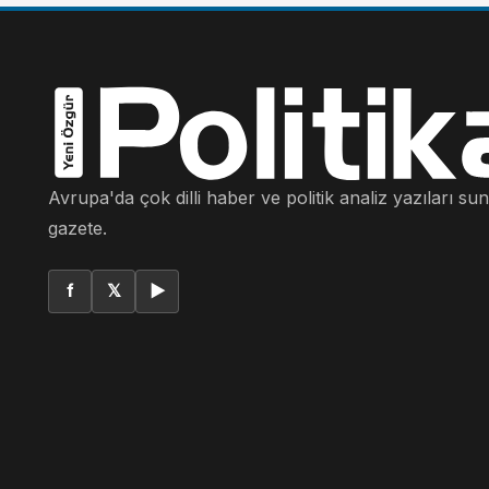
Avrupa'da çok dilli haber ve politik analiz yazıları su
gazete.
f
𝕏
▶