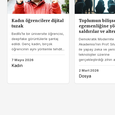
Kadın öğrencilere dijital
Toplumun bilişs
tuzak
egemenliğine yö
saldırılar ve alte
Bedlîs’te bir üniversite öğrencisi,
deepfake görüntülerle şantaj
Demokratik Modernite
edildi. Genç kadın, birçok
Akademisi’nin Prof. Sil
öğrencinin aynı yöntemle tehdit...
ile yapay zeka ve yeni
teknolojiler üzerine
gerçekleştirdiği zihin aç
7 Mayıs 2026
Kadın
2 Mart 2026
Dosya