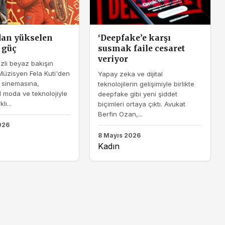
dan yükselen
‘Deepfake’e karşı
 güç
susmak faile cesaret
veriyor
zli beyaz bakışın
Müzisyen Fela Kuti'den
Yapay zeka ve dijital
 sinemasına,
teknolojilerin gelişimiyle birlikte
 moda ve teknolojiyle
deepfake gibi yeni şiddet
lı...
biçimleri ortaya çıktı. Avukat
Berfin Ozan,...
026
8 Mayıs 2026
Kadın