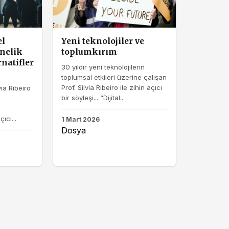
el
Yeni teknolojiler ve
nelik
toplumkırım
rnatifler
30 yıldır yeni teknolojilerin
toplumsal etkileri üzerine çalışan
Prof. Silvia Ribeiro ile zihin açıcı
via Ribeiro
bir söyleşi... “Dijital...
ıcı...
1 Mart 2026
Dosya