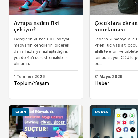
Avrupa neden fişi
Çocuklara ekran
çekiyor?
sınırlaması
Gençlerin yüzde 60’ı, sosyal
Federal Almanya Aile 
medyanın kendilerini giderek
Prien, üç yaş altı çoc
daha fazla yalnızlaştırdığını,
akıllı telefon ve tablete 
yüzde 45’i sürekli erişilebilir
temas istiyor. CDU’lu po
olmanın...
bu...
1 Temmuz 2026
31 Mayıs 2026
Toplum/Yaşam
Haber
KADIN
DOSYA