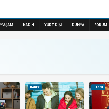
/YAŞAM
KADIN
YURT DIŞI
DÜNYA
FORUM
HABER
HABER