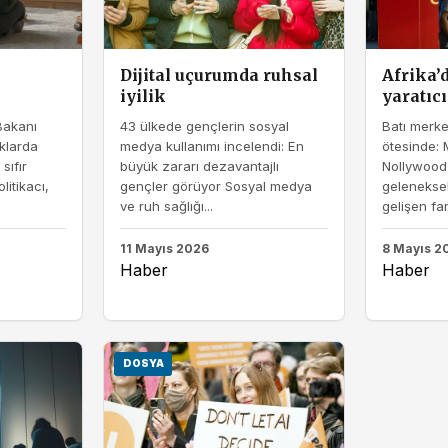
Dijital uçurumda ruhsal
Afrika’
iyilik
yaratıcı
Bakanı
43 ülkede gençlerin sosyal
Batı merke
uklarda
medya kullanımı incelendi: En
ötesinde: 
sıfır
büyük zararı dezavantajlı
Nollywood
litikacı,
gençler görüyor Sosyal medya
geleneksel
ve ruh sağlığı...
gelişen fark
11 Mayıs 2026
8 Mayıs 2
Haber
Haber
DOSYA