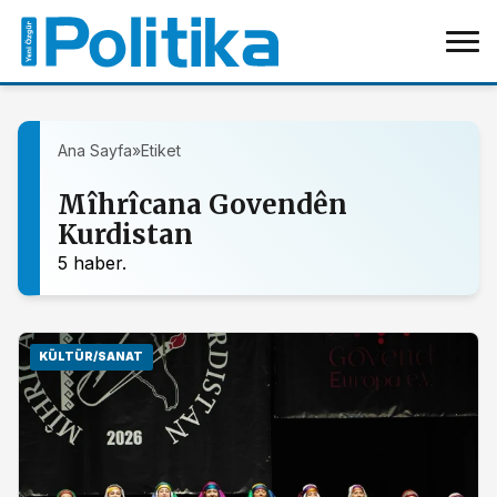
Ana Sayfa
»
Etiket
Mîhrîcana Govendên
Kurdistan
5 haber.
KÜLTÜR/SANAT