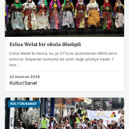
Evîna Welat bir okula dönüştü
Evîna Welat Bi Hevra, bu yıl 37’ncisi düzenlenen Mîhrîcan’ın
birincisi. Başarıları bununla da sınırlı değil şimdiye kadar 7
kez...
22 Haziran 2026
Kültür/Sanat
KÜLTÜR/SANAT