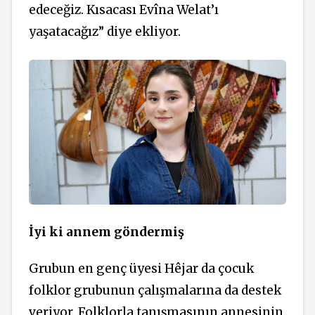
edeceğiz. Kısacası Evîna Welat’ı
yaşatacağız” diye ekliyor.
İyi ki annem göndermiş
Grubun en genç üyesi Hêjar da çocuk
folklor grubunun çalışmalarına da destek
veriyor. Folklorla tanışmasının annesinin