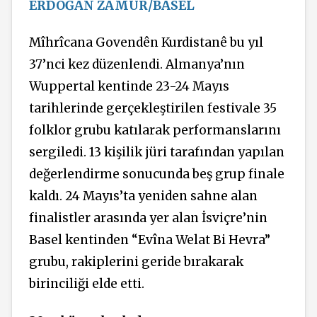
ERDOĞAN ZAMUR/BASEL
Mîhrîcana
Govendên Kurdistanê bu yıl
37’nci kez düzenlendi. Almanya’nın
Wuppertal kentinde 23-24 Mayıs
tarihlerinde gerçekleştirilen festivale 35
folklor grubu katılarak performanslarını
sergiledi. 13 kişilik
jüri tarafından yapılan
değerlendirme sonucunda
beş grup finale
kaldı. 24 Mayıs’ta yeniden sahne alan
finalistler arasında yer alan İsviçre’nin
Basel kentinden “Evîna Welat Bi
Hevra”
grubu, rakiplerini geride bırakarak
birinciliği elde etti.