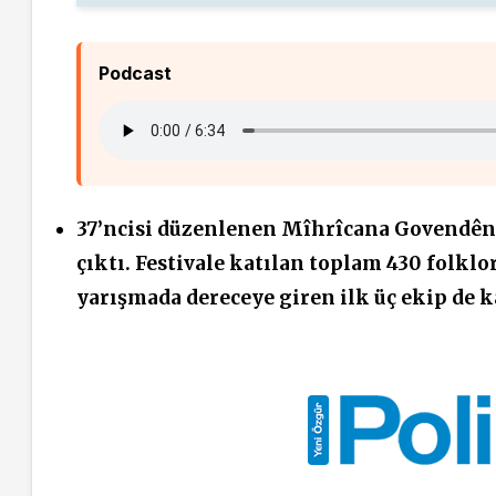
Podcast
37’ncisi düzenlenen Mîhrîcana Govendên K
çıktı. Festivale katılan toplam 430 folkl
yarışmada dereceye giren ilk üç ekip de k