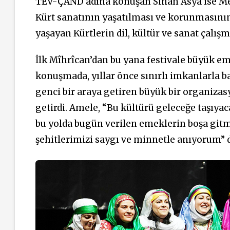
TEV-ÇAND adına konuşan Sinan Asya ise Me
Kürt sanatının yaşatılması ve korunmasının
yaşayan Kürtlerin dil, kültür ve sanat çalışm
İlk Mîhrîcan’dan bu yana festivale büyük em
konuşmada, yıllar önce sınırlı imkanlarla ba
genci bir araya getiren büyük bir organi
getirdi. Amele, “Bu kültürü geleceğe taşıyac
bu yolda bugün verilen emeklerin boşa gitm
şehitlerimizi saygı ve minnetle anıyorum” d