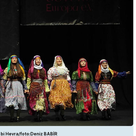
bi Hevra/foto:Deniz BABİR