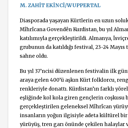
M. ZAHİT EKİNCİ/WUPPERTAL
Diasporada yaşayan Kürtlerin en uzun solukl
Mîhrîcana Govendên Kurdistan, bu yıl Alma
katılımıyla gerçekleştirildi. Almanya, İsviçr
grubunun da katıldığı festival, 23-24 Mayıs
sahne oldu.
Bu yıl 37’ncisi düzenlenen festivalin ilk 
araya gelen 400’ü aşkın Kürt folklorcu, reng
renkleriyle donattı. Kürdistan’ın farklı yör
eşliğinde kol kola giren gençlerin coşkusu b
gerçekleştirilen geleneksel Mîhrîcan yürüy
insanların yoğun ilgisiyle adeta kültürel bi
yürüyüş, tren garı önünde çekilen halaylar ve