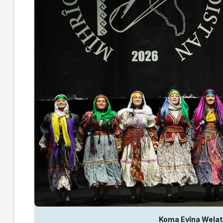
Koma Evîna Welat 