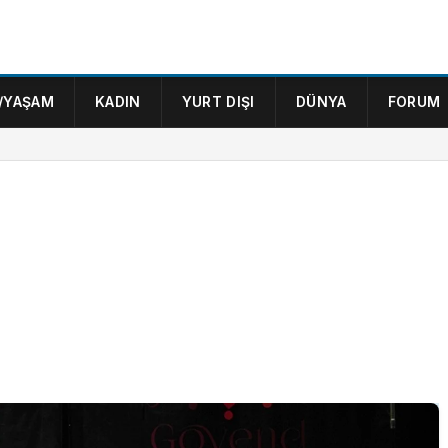
/YAŞAM
KADIN
YURT DIŞI
DÜNYA
FORUM