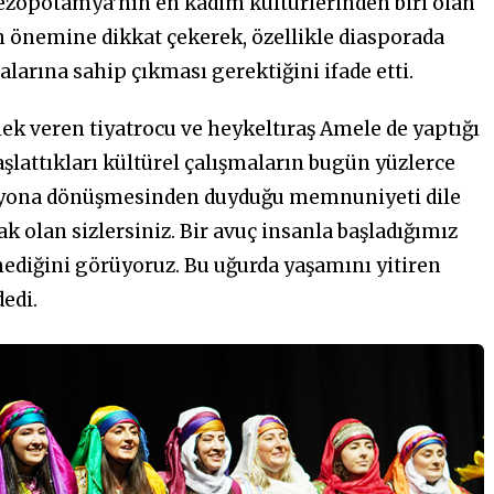
zopotamya’nın en kadim kültürlerinden biri olan
 önemine dikkat çekerek, özellikle diasporada
alarına sahip çıkması gerektiğini ifade etti.
ek veren tiyatrocu ve heykeltıraş Amele de yaptığı
şlattıkları kültürel çalışmaların bugün yüzlerce
zasyona dönüşmesinden duyduğu memnuniyeti dile
ak olan sizlersiniz. Bir avuç insanla başladığımız
ediğini görüyoruz. Bu uğurda yaşamını yitiren
edi.