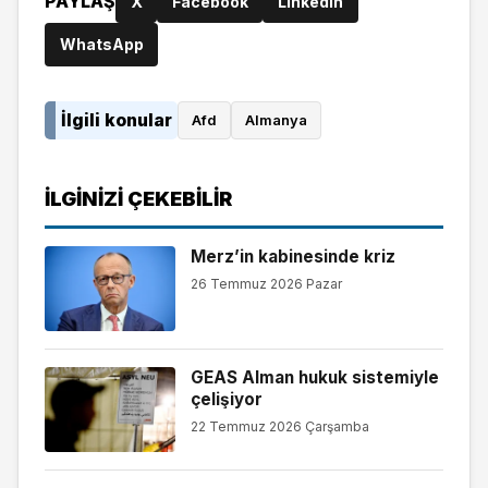
PAYLAŞ
X
Facebook
LinkedIn
WhatsApp
İlgili konular
Afd
Almanya
İLGINIZI ÇEKEBILIR
Merz’in kabinesinde kriz
26 Temmuz 2026 Pazar
GEAS Alman hukuk sistemiyle
çelişiyor
22 Temmuz 2026 Çarşamba