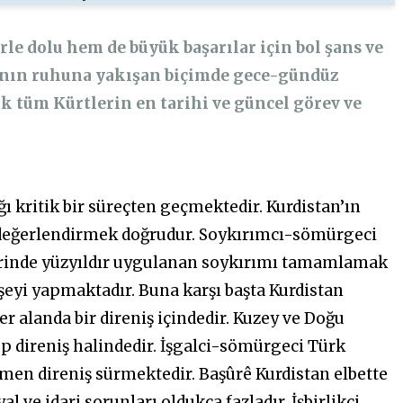
le dolu hem de büyük başarılar için bol şans ve
manın ruhuna yakışan biçimde gece-gündüz
k tüm Kürtlerin en tarihi ve güncel görev ve
ı kritik bir süreçten geçmektedir. Kurdistan’ın
 değerlendirmek doğrudur. Soykırımcı-sömürgeci
zerinde yüzyıldır uygulanan soykırımı tamamlamak
şeyi yapmaktadır. Buna karşı başta Kurdistan
r alanda bir direniş içindedir. Kuzey ve Doğu
ep direniş halindedir. İşgalci-sömürgeci Türk
ağmen direniş sürmektedir. Başûrê Kurdistan elbette
l ve idari sorunları oldukça fazladır. İşbirlikçi