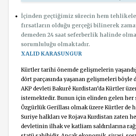
İçinden geçtiğimiz sürecin hem tehlikeler
fırsatların olduğu gerçeği bilinerek za
demeden 24 saat seferberlik halinde olma
sorumluluğu olmaktadır.
XALID KARASUNGUR
Kürtler tarihi önemde gelişmelerin yaşandığ
dört parçasında yaşanan gelişmeleri böyle
AKP devleti Bakurê Kurdistan’da Kürtler ü
istemektedir. Bunun için elinden gelen her 
Özgürlük Gerillası olmak üzere Kürtler de he
Suriye halkları ve Rojava Kurdistan zaten h
devletinin ilhak ve katliam saldırılarına r
statü sahibidir. Ancak ekonomik, siyasi, sosya