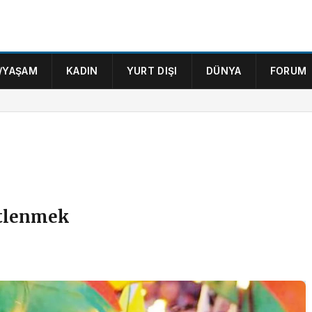
/YAŞAM
KADIN
YURT DIŞI
DÜNYA
FORUM
itlenmek