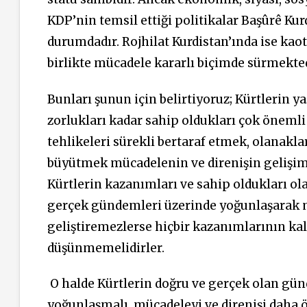
KDP’nin temsil ettiği politikalar Başûrê Ku
durumdadır. Rojhilat Kurdistan’ında ise kao
birlikte mücadele kararlı biçimde sürmekted
Bunları şunun için belirtiyoruz; Kürtlerin ya
zorlukları kadar sahip oldukları çok önemli
tehlikeleri sürekli bertaraf etmek, olanakl
büyütmek mücadelenin ve direnişin gelişim d
Kürtlerin kazanımları ve sahip oldukları ol
gerçek gündemleri üzerinde yoğunlaşarak 
geliştiremezlerse hiçbir kazanımlarının kal
düşünmemelidirler.
O halde Kürtlerin doğru ve gerçek olan günd
yoğunlaşmalı, mücadeleyi ve direnişi daha ö