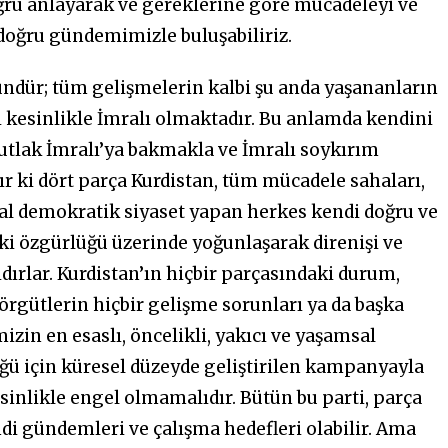
ru anlayarak ve gereklerine göre mücadeleyi ve
 doğru gündemimizle buluşabiliriz.
dür; tüm gelişmelerin kalbi şu anda yaşananların
i kesinlikle İmralı olmaktadır. Bu anlamda kendini
lak İmralı’ya bakmakla ve İmralı soykırım
ki dört parça Kurdistan, tüm mücadele sahaları,
gal demokratik siyaset yapan herkes kendi doğru ve
i özgürlüğü üzerinde yoğunlaşarak direnişi ve
ırlar. Kurdistan’ın hiçbir parçasındaki durum,
örgütlerin hiçbir gelişme sorunları ya da başka
izin en esaslı, öncelikli, yakıcı ve yaşamsal
ü için küresel düzeyde geliştirilen kampanyayla
inlikle engel olmamalıdır. Bütün bu parti, parça
ndi gündemleri ve çalışma hedefleri olabilir. Ama