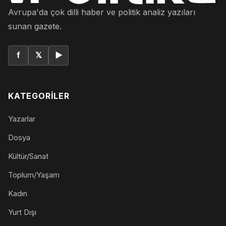
Avrupa'da çok dilli haber ve politik analiz yazıları
sunan gazete.
f
𝕏
▶
KATEGORILER
Yazarlar
Dosya
Kültür/Sanat
Toplum/Yaşam
Kadın
Yurt Dışı