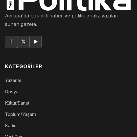
Avrupa'da çok dilli haber ve politik analiz yazıları
sunan gazete.
f
𝕏
▶
KATEGORILER
Yazarlar
Dosya
Kültür/Sanat
Toplum/Yaşam
Kadın
Yurt Dışı