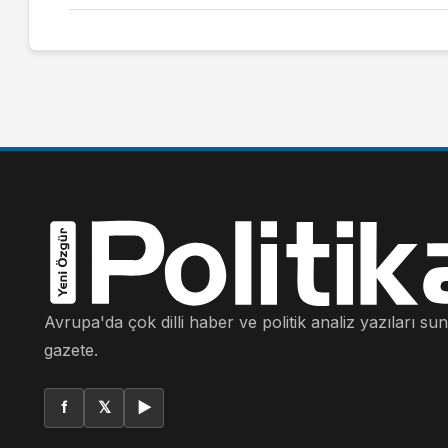
Avrupa'da çok dilli haber ve politik analiz yazıları su
gazete.
f
𝕏
▶