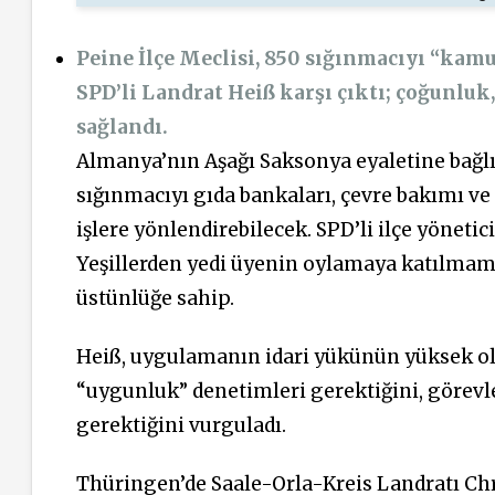
Peine İlçe Meclisi, 850 sığınmacıyı “kamu
SPD’li Landrat Heiß karşı çıktı; çoğunluk
sağlandı.
Almanya’nın Aşağı Saksonya eyaletine bağlı 
sığınmacıyı gıda bankaları, çevre bakımı v
işlere yönlendirebilecek. SPD’li ilçe yöneti
Yeşillerden yedi üyenin oylamaya katılmama
üstünlüğe sahip.
Heiß, uygulamanın idari yükünün yüksek ola
“uygunluk” denetimleri gerektiğini, görevl
gerektiğini vurguladı.
Thüringen’de Saale-Orla-Kreis Landratı Chr