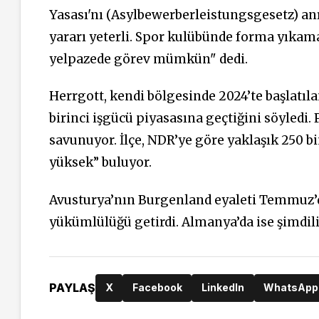
Yasası'nı (Asylbewerberleistungsgesetz) anım
yararı yeterli. Spor kulübünde forma yıkam
yelpazede görev mümkün" dedi.
Herrgott, kendi bölgesinde 2024’te başlatıl
birinci işgücü piyasasına geçtiğini söyledi
savunuyor. İlçe, NDR’ye göre yaklaşık 250 bi
yüksek” buluyor.
Avusturya’nın Burgenland eyaleti Temmuz’da
yükümlülüğü getirdi. Almanya’da ise şimdil
PAYLAŞ
X
Facebook
LinkedIn
WhatsApp