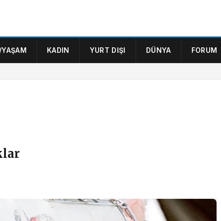
/YAŞAM
KADIN
YURT DIŞI
DÜNYA
FORUM
klar