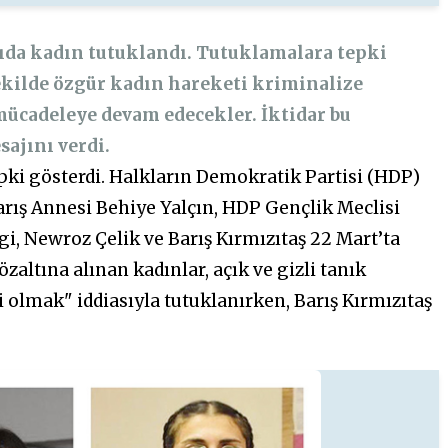
yıda kadın tutuklandı. Tutuklamalara tepki
şekilde özgür kadın hareketi kriminalize
mücadeleye devam edecekler. İktidar bu
ajını verdi.
pki gösterdi. Halkların Demokratik Partisi (HDP)
arış Annesi Behiye Yalçın, HDP Gençlik Meclisi
gi, Newroz Çelik ve Barış Kırmızıtaş 22 Mart’ta
zaltına alınan kadınlar, açık ve gizli tanık
i olmak" iddiasıyla tutuklanırken, Barış Kırmızıtaş