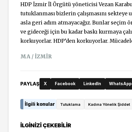
HDP İzmir İl Örgütü yöneticisi Vezan Karabu
tutuklanması bizlerin çalışmasını sekteye uğ
asla geri adım atmayacağız. Bunlar seçim ön
ve gideceği için bu kadar baskı kurmaya ça
korkuyorlar. HDP’den korkuyorlar. Mücadel
MA / İZMİR
PAYLAŞ
X
Facebook
LinkedIn
WhatsApp
İlgili konular
Tutuklama
Kadına Yönelik Şiddet
İLGINIZI ÇEKEBILIR