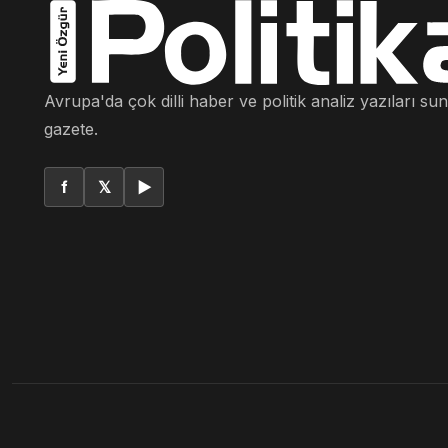
Avrupa'da çok dilli haber ve politik analiz yazıları su
gazete.
f
𝕏
▶