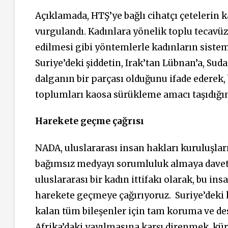
Açıklamada, HTŞ’ye bağlı cihatçı çetelerin 
vurgulandı. Kadınlara yönelik toplu tecavüzl
edilmesi gibi yöntemlerle kadınların sistem
Suriye’deki şiddetin, Irak’tan Lübnan’a, Sud
dalganın bir parçası olduğunu ifade ederek,
toplumları kaosa sürükleme amacı taşıdığın
Harekete geçme çağrısı
NADA, uluslararası insan hakları kuruluşları
bağımsız medyayı sorumluluk almaya davet ed
uluslararası bir kadın ittifakı olarak, bu in
harekete geçmeye çağırıyoruz.
Suriye’deki 
kalan tüm bileşenler için tam koruma ve des
Afrika’daki yayılmasına karşı direnmek, küre