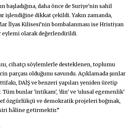
ın başladığına, daha önce de Suriye'nin sahil
ar işlendiğine dikkat çekildi. Yakın zamanda,
Mar İlyas Kilisesi’nin bombalanması ise Hristiyan
eylemi olarak değerlendirildi.
ını, cihatçı söylemlerle desteklenen, toplumu
ecin parçası olduğunu savundu. Açıklamada şunlar
 ittifakı, DAİŞ ve benzeri yapıları yeniden üretip
. Tüm bunlar 'intikam', 'din' ve 'ulusal egemenlik'
def özgürlükçü ve demokratik projeleri boğmak,
iri hâline getirmektir.”
ü