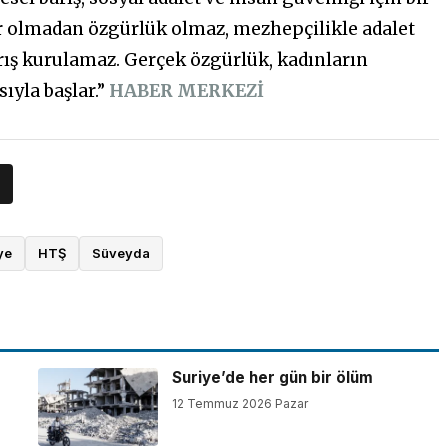
ar olmadan özgürlük olmaz, mezhepçilikle adalet
arış kurulamaz. Gerçek özgürlük, kadınların
ıyla başlar.”
HABER MERKEZİ
ye
HTŞ
Süveyda
Suriye’de her gün bir ölüm
12 Temmuz 2026 Pazar