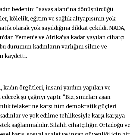
kadın bedenini “savaş alanı”na dönüştürdüğü
er, kölelik, eğitim ve sağlık altyapısının yok
atik olarak yok sayıldığına dikkat çekildi. NADA,
an’dan Yemen’e ve Afrika’ya kadar yayılan cihatçı
 bu durumun kadınların varlığını silme ve
ı kaydetti.
, kadın örgütleri, insani yardım yapıları ve
erek şu çağrıyı yaptı: “Biz, sınırları aşan
sanlık felaketine karşı tüm demokratik güçleri
kadınlar ve yok edilme tehlikesiyle karşı karşıya
tek sağlanmalıdır. Silahlı cihatçılığın Ortadoğu ve
sel barış, sosyal adalet ve insan güvenliği için bir