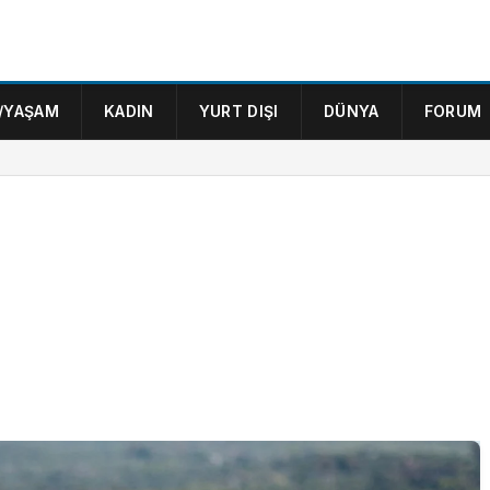
/YAŞAM
KADIN
YURT DIŞI
DÜNYA
FORUM