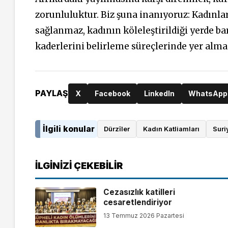
zorunluluktur. Biz şuna inanıyoruz: Kadınl
sağlanmaz, kadının köleleştirildiği yerde b
kaderlerini belirleme süreçlerinde yer almas
PAYLAŞ
X
Facebook
LinkedIn
WhatsApp
İlgili konular
Dürzîler
Kadın Katliamları
Suri
İLGINIZI ÇEKEBILIR
Cezasızlık katilleri
cesaretlendiriyor
13 Temmuz 2026 Pazartesi