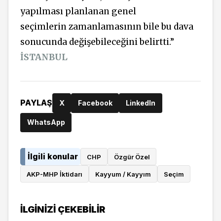
yapılması planlanan genel
seçimlerin zamanlamasının bile bu dava
sonucunda değişebileceğini belirtti.”
İSTANBUL
PAYLAŞ
X
Facebook
LinkedIn
WhatsApp
İlgili konular
CHP
Özgür Özel
AKP-MHP İktidarı
Kayyum / Kayyım
Seçim
İLGINIZI ÇEKEBILIR