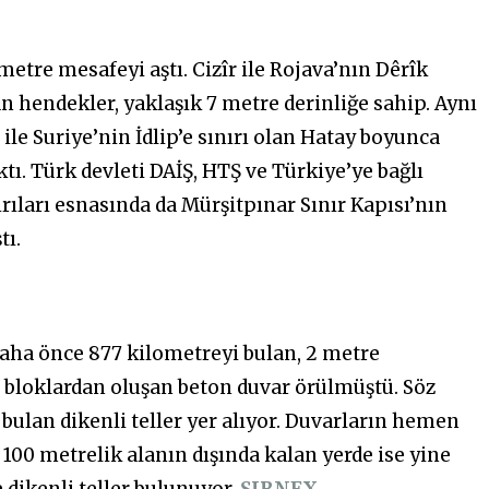
etre mesafeyi aştı. Cizîr ile Rojava’nın Dêrîk
n hendekler, yaklaşık 7 metre derinliğe sahip. Aynı
ile Suriye’nin İdlip’e sınırı olan Hatay boyunca
ktı. Türk devleti DAİŞ, HTŞ ve Türkiye’ye bağlı
rıları esnasında da Mürşitpınar Sınır Kapısı’nın
tı.
daha önce 877 kilometreyi bulan, 2 metre
e bloklardan oluşan beton duvar örülmüştü. Söz
bulan dikenli teller yer alıyor. Duvarların hemen
 100 metrelik alanın dışında kalan yerde ise yine
 dikenli teller bulunuyor.
ŞIRNEX