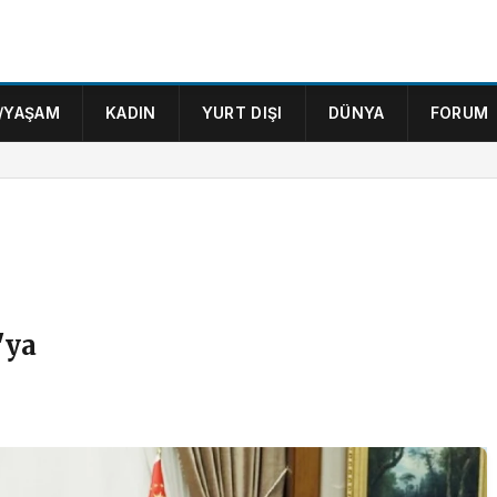
/YAŞAM
KADIN
YURT DIŞI
DÜNYA
FORUM
'ya