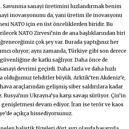
ici. Savunma sanayi üretimini hızlandırmak benim
ayi inovasyonunu da, yani üretim ile inovasyonu
emesi NATO için en üst önceliklerden biridir. Bu
ilecek NATO Zirvesi’nin de ana başlıklarından biri
ğreneceğimiz çok şey var. Burada yaptığınız her
ımcı oluyor; aynı zamanda, Türkiye gibi son derece
 güvenliğine de katkı sağlıyor. Daha önce de
anayi devrimi geçirdi. Daha fazla ve daha hızlı
ıya olduğumuz tehditler büyük. Arktik’ten Akdeniz’e,
hava araçlarından gelişmiş siber saldırılara kadar
z. Rusya’nın Ukrayna’ya karşı savaşı sürüyor. Çin’in
genişletmesi devam ediyor. İran ise terör ve kaos
ye’de açıkça hissediyorsunuz.
elen balistik füzeleri dört ayrı olayda başarıyla