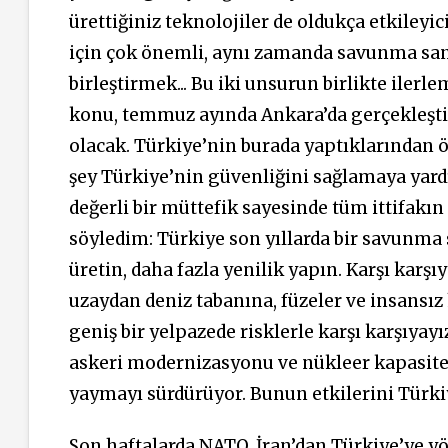
ürettiğiniz teknolojiler de oldukça etkiley
için çok önemli, aynı zamanda savunma san
birleştirmek... Bu iki unsurun birlikte ilerl
konu, temmuz ayında Ankara’da gerçekleştir
olacak. Türkiye’nin burada yaptıklarından ö
şey Türkiye’nin güvenliğini sağlamaya yard
değerli bir müttefik sayesinde tüm ittifakın
söyledim: Türkiye son yıllarda bir savunma s
üretin, daha fazla yenilik yapın. Karşı karş
uzaydan deniz tabanına, füzeler ve insansız 
geniş bir yelpazede risklerle karşı karşıyayı
askeri modernizasyonu ve nükleer kapasite 
yaymayı sürdürüyor. Bunun etkilerini Türki
Son haftalarda NATO, İran’dan Türkiye’ye yön