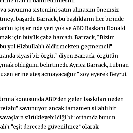
ine İran’ın dahil edilmesini
ava savunma sistemini satın almasını önemsiz
tmeyi başardı. Barrack, bu başlıkların her birinde
nan’ın iç işlerinde yeri yok ve ABD Başkanı Donald
mak için büyük çaba harcadı. Barrack, “Bizim
e bu yol Hizbullah’ı öldürmekten geçmemeli”
amanda siyasi bir örgüt” diyen Barrack, örgütün
yaymak olduğunu belirtmedi. Ayrıca Barrack, Lübnan
“kuzenlerine ateş açmayacağını” söyleyerek Beyrut
ndırma konusunda ABD’den gelen baskıları neden
 refahı” savunuyor, ancak tamamen silahlı bir
ı savaşlara sürükleyebildiği bir ortamda bunun
llah’ı “eşit derecede güvenilmez” olarak