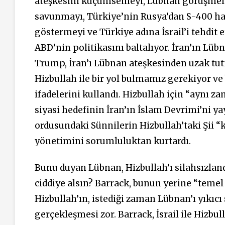
ateşkesini küçümsemeyi, Lübnan görüşmeler
savunmayı, Türkiye’nin Rusya’dan S-400 h
göstermeyi ve Türkiye adına İsrail’i tehdit e
ABD’nin politikasını baltalıyor. İran’ın Lüb
Trump, İran’ı Lübnan ateşkesinden uzak tut
Hizbullah ile bir yol bulmamız gerekiyor v
ifadelerini kullandı. Hizbullah için “aynı z
siyasi hedefinin İran’ın İslam Devrimi’ni 
ordusundaki Sünnilerin Hizbullah’taki Şii 
yönetimini sorumluluktan kurtardı.
Bunu duyan Lübnan, Hizbullah’ı silahsızla
ciddiye alsın? Barrack, bunun yerine “temel
Hizbullah’ın, istediği zaman Lübnan’ı yıkıc
gerçekleşmesi zor. Barrack, İsrail ile Hizbu