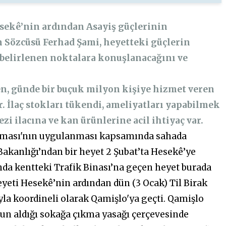
Hesekê’nin ardından Asayiş güçlerinin
n Sözcüsü Ferhad Şami, heyetteki güçlerin
 belirlenen noktalara konuşlanacağını ve
n, günde bir buçuk milyon kişiye hizmet veren
. İlaç stokları tükendi, ameliyatları yapabilmek
ezi ilacına ve kan ürünlerine acil ihtiyaç var.
aşması'nın uygulanması kapsamında sahada
i Bakanlığı’ndan bir heyet 2 Şubat’ta Hesekê’ye
nda kentteki Trafik Binası’na geçen heyet burada
eyeti Hesekê’nin ardından dün (3 Ocak) Til Birak
la koordineli olarak Qamişlo'ya geçti. Qamişlo
nun aldığı sokağa çıkma yasağı çerçevesinde