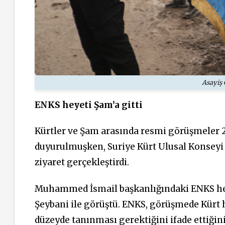
Asayiş 
ENKS heyeti Şam’a gitti
Kürtler ve Şam arasında resmi görüşmeler 2
duyurulmuşken, Suriye Kürt Ulusal Konseyi (
ziyaret gerçekleştirdi.
Muhammed İsmail başkanlığındaki ENKS hey
Şeybani ile görüştü. ENKS, görüşmede Kürt ha
düzeyde tanınması gerektiğini ifade ettiğin