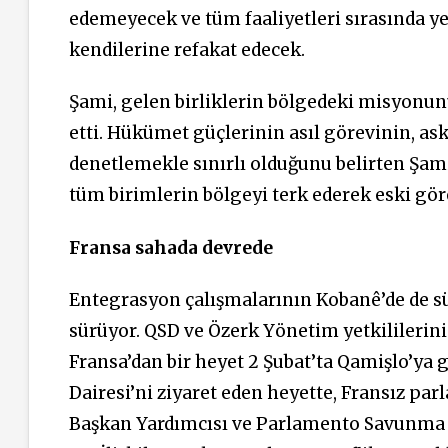
edemeyecek ve tüm faaliyetleri sırasında ye
kendilerine refakat edecek.
Şami, gelen birliklerin bölgedeki misyonu
etti. Hükümet güçlerinin asıl görevinin, a
denetlemekle sınırlı olduğunu belirten Şa
tüm birimlerin bölgeyi terk ederek eski göre
Fransa sahada devrede
Entegrasyon çalışmalarının Kobanê’de de s
sürüyor. QSD ve Özerk Yönetim yetkilileri
Fransa’dan bir heyet 2 Şubat’ta Qamişlo’ya g
Dairesi’ni ziyaret eden heyette, Fransız par
Başkan Yardımcısı ve Parlamento Savunma İl