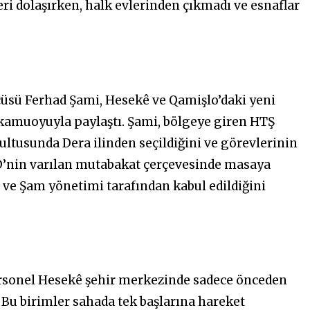
eri dolaşırken, halk evlerinden çıkmadı ve esnaflar
cüsü Ferhad Şami, Hesekê ve Qamişlo’daki yeni
 kamuoyuyla paylaştı. Şami, bölgeye giren HTŞ
ltusunda Dera ilinden seçildiğini ve görevlerinin
D’nin varılan mutabakat çerçevesinde masaya
 ve Şam yönetimi tarafından kabul edildiğini
personel Hesekê şehir merkezinde sadece önceden
 Bu birimler sahada tek başlarına hareket