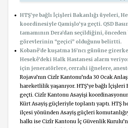
HTŞ’ye bağlı İçişleri Bakanlığı üyeleri, 
koordinesiyle Qamişlo’ya geçti. QSD Bası
tamamının Dera’dan seçildiğini, önceden
görevlerinin “geçici” olduğunu belirtti.
Kobanê’de kuşatma 16’ncı gününe girerke
Hesekê’deki Halk Hastanesi alarm veriyor
için jeneratörlere, cerrahi iğnelere, anest
Rojava’nın Cizîr Kantonu’nda 30 Ocak Anl
hareketlilik yaşanıyor. HTŞ’ye bağlı İçişler
geçti. Cizîr Kantonu Asayişi koordinasyonu
Kürt Asayiş güçleriyle toplantı yaptı. HTŞ h
ilçesi yönünden Asayiş güçleri komutanlığıy
halkı ise Cizîr Kantonu İç Güvenlik Kurulu’