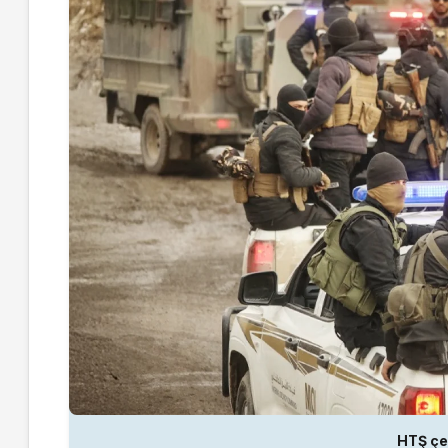
HTŞ çet