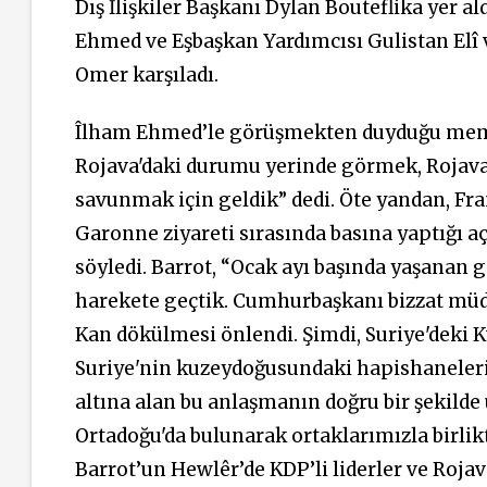
Dış İlişkiler Başkanı Dylan Bouteflika yer ald
Ehmed ve Eşbaşkan Yardımcısı Gulistan Elî
Omer karşıladı.
Îlham Ehmed’le görüşmekten duyduğu memnu
Rojava'daki durumu yerinde görmek, Rojava'
savunmak için geldik” dedi. Öte yandan, Fra
Garonne ziyareti sırasında basına yaptığı a
söyledi. Barrot, “Ocak ayı başında yaşanan
harekete geçtik. Cumhurbaşkanı bizzat müdah
Kan dökülmesi önlendi. Şimdi, Suriye'deki K
Suriye'nin kuzeydoğusundaki hapishanelerin
altına alan bu anlaşmanın doğru bir şekild
Ortadoğu'da bulunarak ortaklarımızla birli
Barrot’un Hewlêr’de KDP’li liderler ve Roj