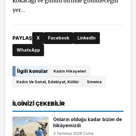
kokacağı ve günün birinde gömüleceğin
yer…
PAYLAŞ
X
Facebook
LinkedIn
WhatsApp
İlgili konular
Kadın Hikayeleri
Kadın Ve Sanat, Edebiyat, Kültür
Sinema
İLGINIZI ÇEKEBILIR
Onların olduğu kadar bizim de
hikâyemizdi
3 Temmuz 2026 Cuma