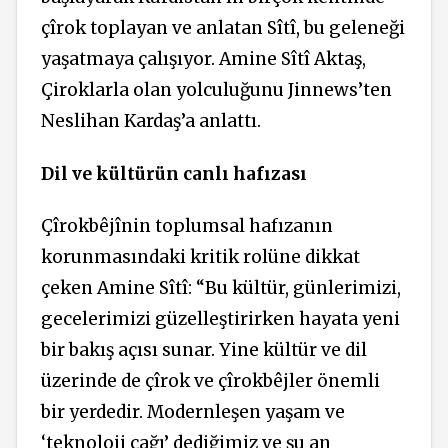
çîrok toplayan ve anlatan Sîtî, bu geleneği
yaşatmaya çalışıyor. Amine Sîtî Aktaş,
Çiroklarla olan yolculuğunu Jinnews’ten
Neslihan Kardaş’a anlattı.
Dil ve kültürün canlı hafızası
Çîrokbêjînin toplumsal hafızanın
korunmasındaki kritik rolüne dikkat
çeken Amine Sîtî: “Bu kültür, günlerimizi,
gecelerimizi güzelleştirirken hayata yeni
bir bakış açısı sunar. Yine kültür ve dil
üzerinde de çîrok ve çîrokbêjler önemli
bir yerdedir. Modernleşen yaşam ve
‘teknoloji çağı’ dediğimiz ve şu an