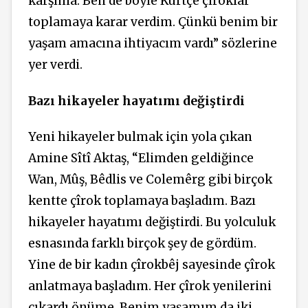
karşıma. Ben de böyle Kürtçe çîroklar
toplamaya karar verdim. Çünkü benim bir
yaşam amacına ihtiyacım vardı” sözlerine
yer verdi.
Bazı hikayeler hayatımı değiştirdi
Yeni hikayeler bulmak için yola çıkan
Amine Sîtî Aktaş, “Elimden geldiğince
Wan, Mûş, Bêdlis ve Colemêrg gibi birçok
kentte çîrok toplamaya başladım. Bazı
hikayeler hayatımı değiştirdi. Bu yolculuk
esnasında farklı birçok şey de gördüm.
Yine de bir kadın çîrokbêj sayesinde çîrok
anlatmaya başladım. Her çîrok yenilerini
çıkardı önüme. Benim yaşamım da iki