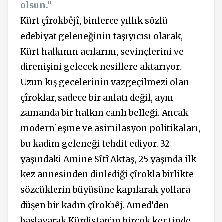
olsun.”
Kürt çîrokbêjî, binlerce yıllık sözlü
edebiyat geleneğinin taşıyıcısı olarak,
Kürt halkının acılarını, sevinçlerini ve
direnişini gelecek nesillere aktarıyor.
Uzun kış gecelerinin vazgeçilmezi olan
çîroklar, sadece bir anlatı değil, aynı
zamanda bir halkın canlı belleği. Ancak
modernleşme ve asimilasyon politikaları,
bu kadim geleneği tehdit ediyor. 32
yaşındaki Amine Sîtî Aktaş, 25 yaşında ilk
kez annesinden dinlediği çîrokla birlikte
sözcüklerin büyüsüne kapılarak yollara
düşen bir kadın çîrokbêj. Amed’den
başlayarak Kürdistan’ın birçok kentinde