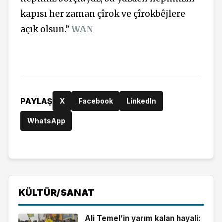
kapısı her zaman çîrok ve çîrokbêjlere
açık olsun.”
WAN
PAYLAŞ
X
Facebook
LinkedIn
WhatsApp
KÜLTÜR/SANAT
Ali Temel’in yarım kalan hayali: