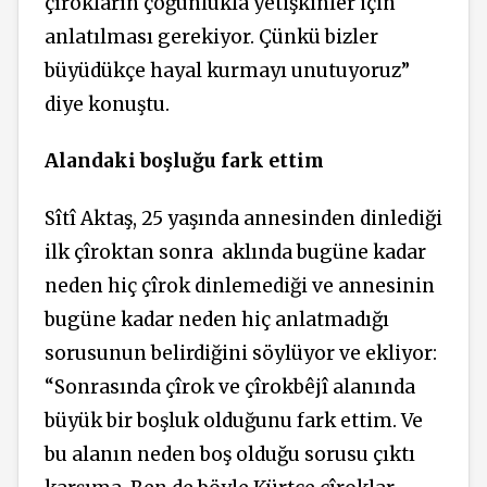
çîrokların çoğunlukla yetişkinler için
anlatılması gerekiyor. Çünkü bizler
büyüdükçe hayal kurmayı unutuyoruz”
diye konuştu.
Alandaki boşluğu fark ettim
Sîtî Aktaş, 25 yaşında annesinden dinlediği
ilk çîroktan sonra
aklında bugüne kadar
neden hiç çîrok dinlemediği ve annesinin
bugüne kadar neden hiç anlatmadığı
sorusunun belirdiğini söylüyor ve ekliyor:
“Sonrasında çîrok ve çîrokbêjî alanında
büyük bir boşluk olduğunu fark ettim. Ve
bu alanın neden boş olduğu sorusu çıktı