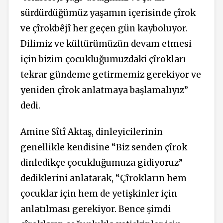
sürdürdüğümüz yaşamın içerisinde çîrok
ve çîrokbêjî her geçen gün kayboluyor.
Dilimiz ve kültürümüzün devam etmesi
için bizim çocukluğumuzdaki çîrokları
tekrar gündeme getirmemiz gerekiyor ve
yeniden çîrok anlatmaya başlamalıyız”
dedi.
Amine Sîtî Aktaş, dinleyicilerinin
genellikle kendisine “Biz senden çîrok
dinledikçe çocukluğumuza gidiyoruz”
dediklerini anlatarak, “Çîrokların hem
çocuklar için hem de yetişkinler için
anlatılması gerekiyor. Bence şimdi