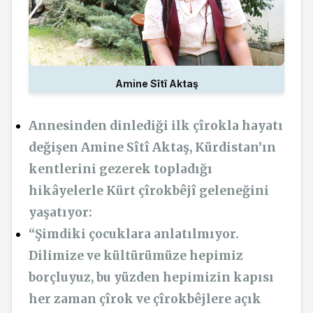
Amine Sîtî Aktaş
Annesinden dinlediği ilk çîrokla hayatı
değişen Amine Sîtî Aktaş, Kürdistan’ın
kentlerini gezerek topladığı
hikâyelerle Kürt çîrokbêjî geleneğini
yaşatıyor:
“Şimdiki çocuklara anlatılmıyor.
Dilimize ve kültürümüze hepimiz
borçluyuz, bu yüzden hepimizin kapısı
her zaman çîrok ve çîrokbêjlere açık