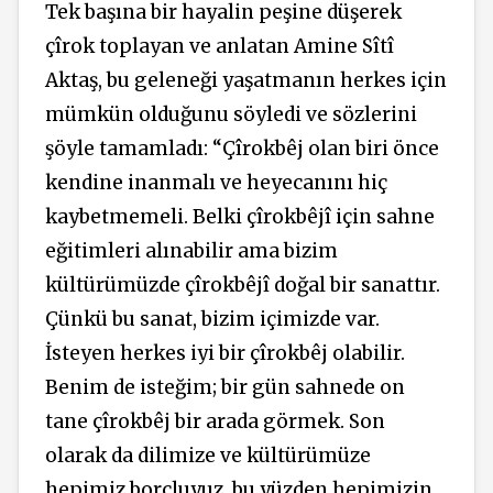
Tek başına bir hayalin peşine düşerek
çîrok toplayan ve anlatan Amine Sîtî
Aktaş, bu geleneği yaşatmanın herkes için
mümkün olduğunu söyledi ve sözlerini
şöyle tamamladı: “Çîrokbêj olan biri önce
kendine inanmalı ve heyecanını hiç
kaybetmemeli. Belki çîrokbêjî için sahne
eğitimleri alınabilir ama bizim
kültürümüzde çîrokbêjî doğal bir sanattır.
Çünkü bu sanat, bizim içimizde var.
İsteyen herkes iyi bir çîrokbêj olabilir.
Benim de isteğim; bir gün sahnede on
tane çîrokbêj bir arada görmek. Son
olarak da dilimize ve kültürümüze
hepimiz borçluyuz, bu yüzden hepimizin