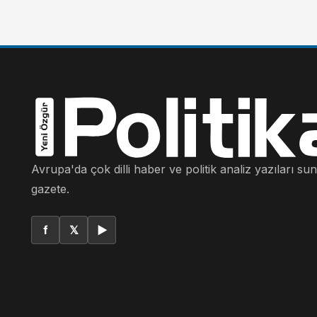
Avrupa'da çok dilli haber ve politik analiz yazıları su
gazete.
f
𝕏
▶