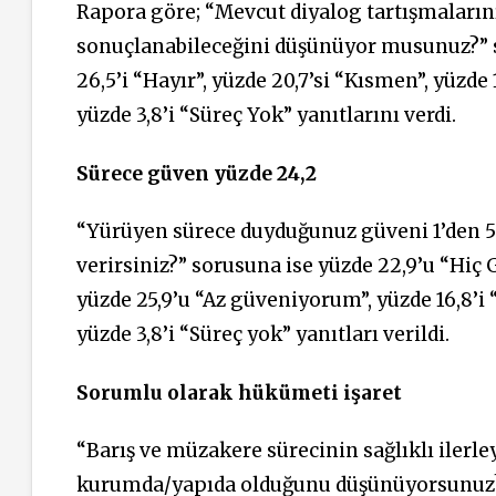
Rapora göre; “Mevcut diyalog tartışmaları
sonuçlanabileceğini düşünüyor musunuz?” s
26,5’i “Hayır”, yüzde 20,7’si “Kısmen”, yüzde
yüzde 3,8’i “Süreç Yok” yanıtlarını verdi.
Sürece güven yüzde 24,2
“Yürüyen sürece duyduğunuz güveni 1’den 5
verirsiniz?” sorusuna ise yüzde 22,9’u “Hi
yüzde 25,9’u “Az güveniyorum”, yüzde 16,8’
yüzde 3,8’i “Süreç yok” yanıtları verildi.
Sorumlu olarak hükümeti işaret
“Barış ve müzakere sürecinin sağlıklı ilerl
kurumda/yapıda olduğunu düşünüyorsunuz?” 