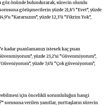
nı göz önünde bulundurarak, sürecin olumlu
orusuna görüşmecilerin yüzde 21,8’i “Evet”, yüzde
 14,9’u “Kararsızım”, yüzde 12,3’ü “Fikrim Yok”,
’e kadar puanlamanızı istesek kaç puan
ç Güvenmiyorum”, yüzde 23,2’si “Güvenmiyorum”,
i “Güveniyorum”, yüzde 7,4’ü “Çok güveniyorum”,
eyebilmesi için öncelikli sorumluluğun hangi
sorusuna verilen yanıtlar, yurttaşların sürecin