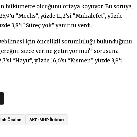
ğun hükümette olduğunu ortaya koyuyor. Bu soruya,
5,9’u “Meclis”, yüzde 11,2’si “Muhalefet”, yüzde
üzde 3,8’i “Süreç yok” yanıtını verdi.
leyebilmesi için öncelikli sorumluluğu bulunduğunu
reğini sizce yerine getiriyor mu?” sorusuna
7’si “Hayır”, yüzde 16,6’sı “Kısmen”, yüzde 3,8’i
lah Öcalan
AKP-MHP İktidarı