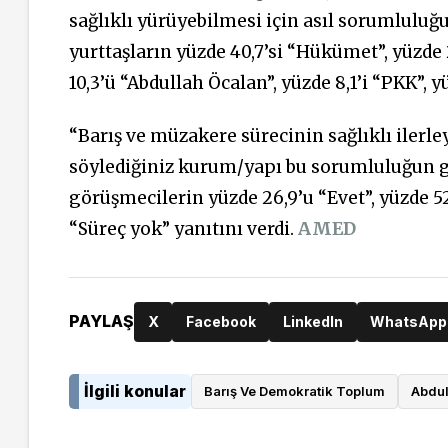
sağlıklı yürüyebilmesi için asıl sorumlulu
yurttaşların yüzde 40,7’si “Hükümet”, yüzde 2
10,3’ü “Abdullah Öcalan”, yüzde 8,1’i “PKK”, y
“Barış ve müzakere sürecinin sağlıklı iler
söylediğiniz kurum/yapı bu sorumluluğun ge
görüşmecilerin yüzde 26,9’u “Evet”, yüzde 52,
“Süreç yok” yanıtını verdi.
AMED
PAYLAŞ
X
Facebook
LinkedIn
WhatsApp
İlgili konular
Barış Ve Demokratik Toplum
Abdul