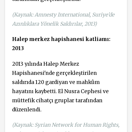
(Kaynak: Amnesty International, Suriye'de
Azınlıklara Yönelik Saldırılar, 2013)
Halep merkez hapishanesi katliamı:
2013
2013 yılında Halep Merkez
Hapishanesi'nde gerçekleştirilen
saldırıda 120 gardiyan ve mahkûm
hayatını kaybetti. El Nusra Cephesi ve
müttefik cihatçı gruplar tarafından
düzenlendi.
(Kaynak: Syrian Network for Human Rights,