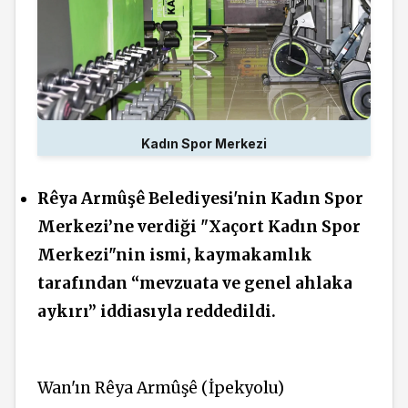
Kadın Spor Merkezi
Rêya Armûşê Belediyesi'nin Kadın Spor
Merkezi’ne verdiği "Xaçort Kadın Spor
Merkezi"nin ismi, kaymakamlık
tarafından “mevzuata ve genel ahlaka
aykırı” iddiasıyla reddedildi.
Wan'ın Rêya Armûşê (İpekyolu)