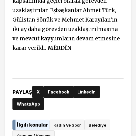
kapsamında geçici olarak görevden
uzaklaştırılan Eşbaşkanlar Ahmet Türk,
Gülistan Sönük ve Mehmet Karayılan’ın
iki ay daha görevden uzaklaştırılmasına
ve mevcut kayyumların devam etmesine
karar verildi.
MÊRDÎN
PAYLAŞ
X
Facebook
LinkedIn
WhatsApp
İlgili konular
Kadın Ve Spor
Belediye
Kayyum / Kayyım