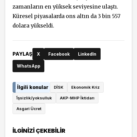
zamanların en yüksek seviyesine ulaştı.
Küresel piyasalarda ons altın da 3 bin 557
dolara yükseldi.
PAYLAŞ
X
Facebook
LinkedIn
WhatsApp
İlgili konular
DİSK
Ekonomik Kriz
İ̇şsizlik/yoksulluk
AKP-MHP İktidarı
Asgari Ücret
İLGINIZI ÇEKEBILIR