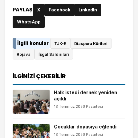
PAYLAŞ
X
Facebook
LinkedIn
WhatsApp
İlgili konular
TJK-E
Diaspora Kürtleri
Rojava
İşgal Saldırıları
İLGINIZI ÇEKEBILIR
Halk istedi dernek yeniden
açıldı
13 Temmuz 2026 Pazartesi
Çocuklar doyasıya eğlendi
13 Temmuz 2026 Pazartesi