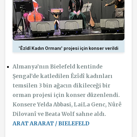
'Êzîdî Kadın Ormanı' projesi için konser verildi
Almanya’nın Bielefeld kentinde
Şengal’de katledilen Êzîdî kadınları
temsilen 3 bin ağacın dikileceği bir
orman projesi için konser düzenlendi.
Konsere Yelda Abbasi, LaiLa Genc, Nûrê
Dilovanî ve Beata Wolf sahne aldı.
ARAT ARARAT / BIELEFELD