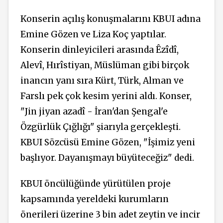
Konserin açılış konuşmalarını KBUI adına
Emine Gözen ve Liza Koç yaptılar.
Konserin dinleyicileri arasında Êzîdî,
Alevî, Hırîstiyan, Müslüman gibi birçok
inancın yanı sıra Kürt, Türk, Alman ve
Farslı pek çok kesim yerini aldı. Konser,
"Jin jiyan azadî - İran'dan Şengal'e
Özgürlük Çığlığı" şiarıyla gerçekleşti.
KBUI Sözcüsü Emine Gözen, "İşimiz yeni
başlıyor. Dayanışmayı büyüteceğiz" dedi.
KBUI öncülüğünde yürütülen proje
kapsamında yereldeki kurumların
önerileri üzerine 3 bin adet zeytin ve incir