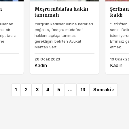
n
Meşru müdafaa hakkı
Şerihan
tanınmalı
kaldı
ullanan
Yargının kadınlar lehine kararları
“Efrîn’den
ki bir
çoğaltıp, “meşru müdafaa”
sanki. Bel
ip, taciz
hakkını açıkça tanıması
istemiyoru
ine
gerektiğini belirten Avukat
Efrîn’siz 
Mehtap Sert,...
etmek...
20 Ocak 2023
19 Ocak 2
Kadın
Kadın
1
2
3
4
5
…
13
Sonraki ›