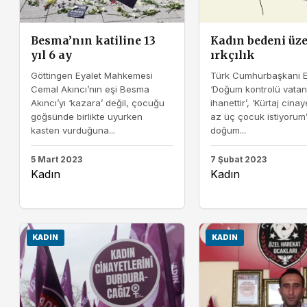
Besma’nın katiline 13
Kadın bedeni üz
yıl 6 ay
ırkçılık
Göttingen Eyalet Mahkemesi
Türk Cumhurbaşkanı E
Cemal Akıncı’nın eşi Besma
‘Doğum kontrolü vata
Akıncı’yı ‘kazara’ değil, çocuğu
ihanettir’, ‘Kürtaj cinaye
göğsünde birlikte uyurken
az üç çocuk istiyorum
kasten vurduğuna...
doğum...
5 Mart 2023
7 Şubat 2023
Kadın
Kadın
KADIN
KADIN