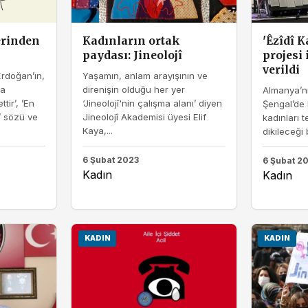
erinden
Kadınların ortak
'Êzîdî 
paydası: Jineolojî
projesi
verildi
rdoğan’ın,
Yaşamın, anlam arayışının ve
na
direnişin olduğu her yer
Almanya’nı
ttir’, ’En
‘Jineolojî'nin çalışma alanı’ diyen
Şengal’de 
’ sözü ve
Jineolojî Akademisi üyesi Elif
kadınları 
Kaya,...
dikileceği 
6 Şubat 2023
6 Şubat 2
Kadın
Kadın
KADIN
KADIN