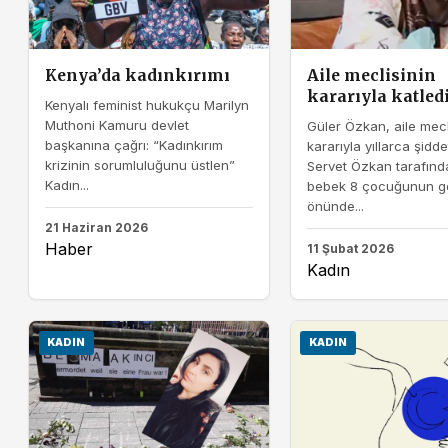
Kenya’da kadınkırımı
Aile meclisinin
kararıyla katledi
Kenyalı feminist hukukçu Marilyn
Muthoni Kamuru devlet
Güler Özkan, aile mecl
başkanına çağrı: “Kadınkırım
kararıyla yıllarca şidd
krizinin sorumluluğunu üstlen”
Servet Özkan tarafında
Kadın...
bebek 8 çocuğunun gö
önünde...
21 Haziran 2026
Haber
11 Şubat 2026
Kadın
KADIN
KADIN