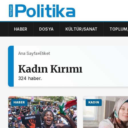
HABER
DOSYA
KÜLTÜR/SANAT
TOPLUM
Ana Sayfa
»
Etiket
Kadın Kırımı
324 haber.
HABER
KADIN