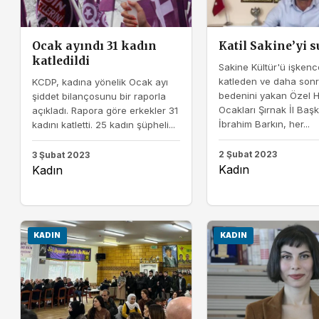
Ocak ayındı 31 kadın
Katil Sakine’yi s
katledildi
Sakine Kültür'ü işkence
katleden ve daha son
KCDP, kadına yönelik Ocak ayı
bedenini yakan Özel 
şiddet bilançosunu bir raporla
Ocakları Şırnak İl Baş
açıkladı. Rapora göre erkekler 31
İbrahim Barkın, her...
kadını katletti. 25 kadın şüpheli...
2 Şubat 2023
3 Şubat 2023
Kadın
Kadın
KADIN
KADIN