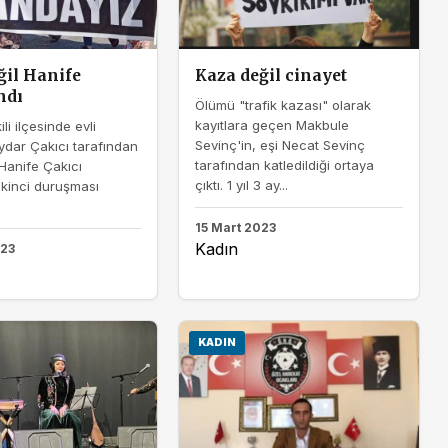
ğil Hanife
Kaza değil cinayet
ndı
Ölümü "trafik kazası" olarak
kayıtlara geçen Makbule
ili ilçesinde evli
Sevinç'in, eşi Necat Sevinç
dar Çakıcı tarafından
tarafından katledildiği ortaya
 Hanife Çakıcı
çıktı. 1 yıl 3 ay...
ikinci duruşması
15 Mart 2023
Kadın
023
KADIN