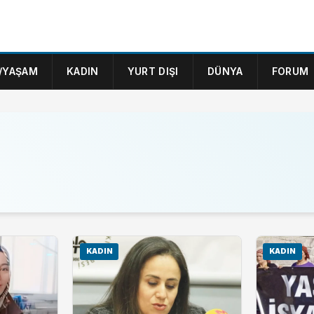
/YAŞAM
KADIN
YURT DIŞI
DÜNYA
FORUM
KADIN
KADIN