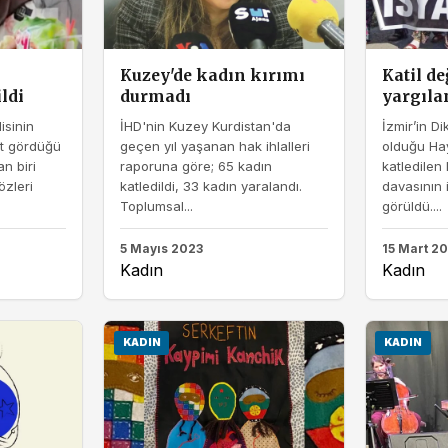
Kuzey'de kadın kırımı
Katil de
ldi
durmadı
yargıla
isinin
İHD'nin Kuzey Kurdistan'da
İzmir’in Dik
et gördüğü
geçen yıl yaşanan hak ihlalleri
olduğu Hay
n biri
raporuna göre; 65 kadın
katledilen
zleri
katledildi, 33 kadın yaralandı.
davasının 
Toplumsal...
görüldü....
5 Mayıs 2023
15 Mart 2
Kadın
Kadın
KADIN
KADIN