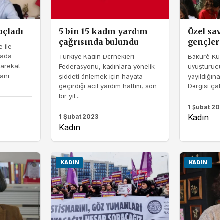
uçladı
5 bin 15 kadın yardım
Özel sa
çağrısında bulundu
gençler
 ile
rada
Türkiye Kadın Dernekleri
Bakurê Kur
Harekat
Federasyonu, kadınlara yönelik
uyuşturucu
kanı
şiddeti önlemek için hayata
yayıldığına
geçirdiği acil yardım hattını, son
Dergisi çal
bir yıl...
1 Şubat 2
Kadın
1 Şubat 2023
Kadın
KADIN
KADIN