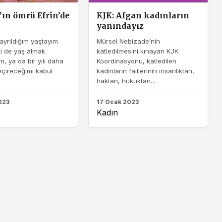
’ın ömrü Efrîn’de
KJK: Afgan kadınların
yanındayız
 ayrıldığım yaştayım
Mürsel Nebizade’nin
ki de yaş almak
katledilmesini kınayan KJK
m, ya da bir yılı daha
Koordinasyonu, katledilen
geçireceğimi kabul
kadınların faillerinin insanlıktan,
haktan, hukuktan...
023
17 Ocak 2023
Kadın