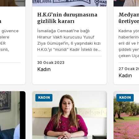
H.K.G’nin duruşmasına
Medyanın
n
gizlilik kararı
üretiyo
l güvence
İsmailağa Cemaati’ne bağlı
Kadına yön
kelere
Hiranur Vakfı kurucusu Yusuf
haberleri
DER
Ziya Gümüşel’in, 6 yaşındaki kızı
eril dil ve
inli,
H.K.G.’yi “müridi” Kadir İstekli ile...
şiddeti ye
çeken Uçan
30 Ocak 2023
Kadın
27 Ocak 2
Kadın
KADIN
KADIN