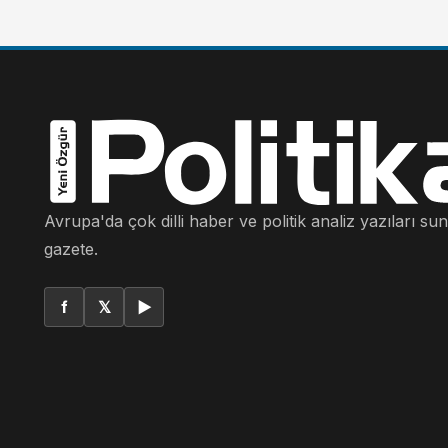
Avrupa'da çok dilli haber ve politik analiz yazıları su
gazete.
f
𝕏
▶