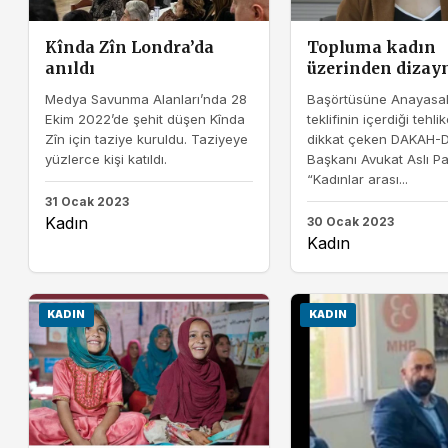
Kînda Zîn Londra’da
Topluma kadın
anıldı
üzerinden dizay
Medya Savunma Alanları’nda 28
Başörtüsüne Anayasa
Ekim 2022’de şehit düşen Kînda
teklifinin içerdiği tehli
Zîn için taziye kuruldu. Taziyeye
dikkat çeken DAKAH-
yüzlerce kişi katıldı.
Başkanı Avukat Aslı Pas
“Kadınlar arası...
31 Ocak 2023
Kadın
30 Ocak 2023
Kadın
KADIN
KADIN