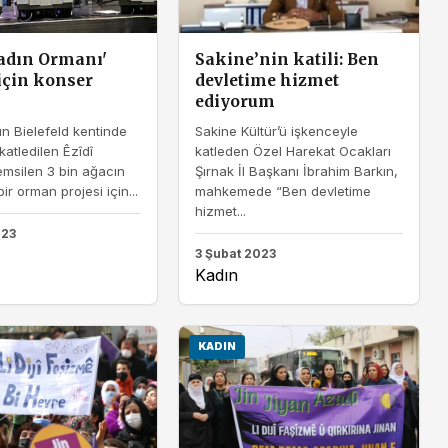
Kadın Ormanı'
Sakine’nin katili: Ben
 için konser
devletime hizmet
ediyorum
n Bielefeld kentinde
Sakine Kültür’ü işkenceyle
katledilen Êzîdî
katleden Özel Harekat Ocakları
temsilen 3 bin ağacın
Şırnak İl Başkanı İbrahim Barkın,
bir orman projesi için...
mahkemede “Ben devletime
hizmet...
023
3 Şubat 2023
Kadın
KADIN