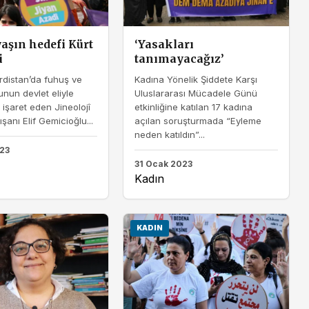
vaşın hedefi Kürt
‘Yasakları
i
tanımayacağız’
distan’da fuhuş ve
Kadına Yönelik Şiddete Karşı
nun devlet eliyle
Uluslararası Mücadele Günü
 işaret eden Jineolojî
etkinliğine katılan 17 kadına
ışanı Elif Gemicioğlu...
açılan soruşturmada “Eyleme
neden katıldın”...
023
31 Ocak 2023
Kadın
KADIN