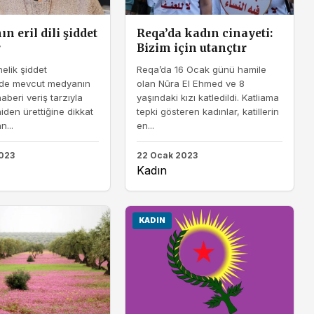
 eril dili şiddet
Reqa’da kadın cinayeti:
r
Bizim için utançtır
elik şiddet
Reqa’da 16 Ocak günü hamile
nde mevcut medyanın
olan Nûra El Ehmed ve 8
 haberi veriş tarzıyla
yaşındaki kızı katledildi. Katliama
niden ürettiğine dikkat
tepki gösteren kadınlar, katillerin
...
en...
023
22 Ocak 2023
Kadın
KADIN