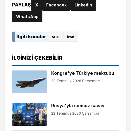
PAYLAŞ
X
Facebook
LinkedIn
WhatsApp
İlgili konular
ABD
İran
İLGINIZI ÇEKEBILIR
Kongre'ye Türkiye mektubu
23 Temmuz 2026 Perşembe
Rusya'yla sonsuz savaş
22 Temmuz 2026 Çarşamba