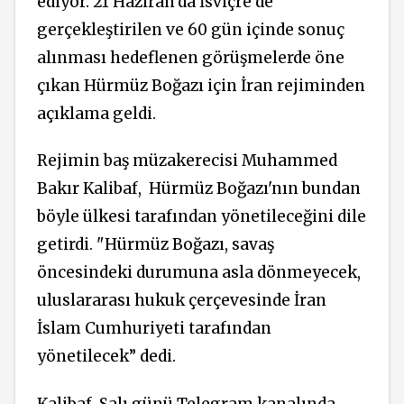
ediyor. 21 Haziran’da İsviçre’de
gerçekleştirilen ve 60 gün içinde sonuç
alınması hedeflenen görüşmelerde öne
çıkan Hürmüz Boğazı için İran rejiminden
açıklama geldi.
Rejimin baş müzakerecisi Muhammed
Bakır Kalibaf,
Hürmüz Boğazı'nın bundan
böyle ülkesi tarafından yönetileceğini dile
getirdi. "Hürmüz Boğazı, savaş
öncesindeki durumuna asla dönmeyecek,
uluslararası hukuk çerçevesinde İran
İslam Cumhuriyeti tarafından
yönetilecek” dedi.
Kalibaf, Salı günü Telegram kanalında