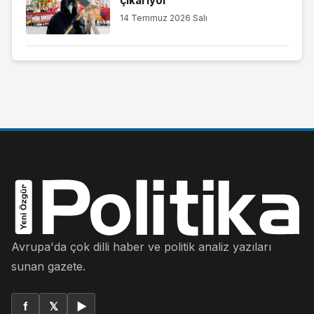
çıkarıyor
14 Temmuz 2026 Salı
Avrupa'da çok dilli haber ve politik analiz yazıları
sunan gazete.
f
𝕏
▶