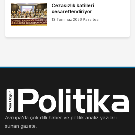
Cezasızlık katilleri
cesaretlendiriyor
13 Temmuz 2026 Pazartesi
Avrupa'da çok dilli haber ve politik analiz yazıları
sunan gazete.