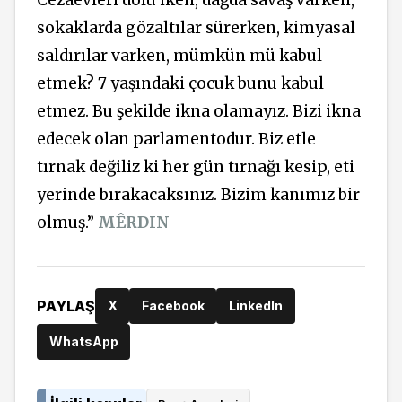
Cezaevleri dolu iken, dağda savaş varken,
sokaklarda gözaltılar sürerken, kimyasal
saldırılar varken, mümkün mü kabul
etmek? 7 yaşındaki çocuk bunu kabul
etmez. Bu şekilde ikna olamayız. Bizi ikna
edecek olan parlamentodur. Biz etle
tırnak değiliz ki her gün tırnağı kesip, eti
yerinde bırakacaksınız. Bizim kanımız bir
olmuş.”
MÊRDIN
PAYLAŞ
X
Facebook
LinkedIn
WhatsApp