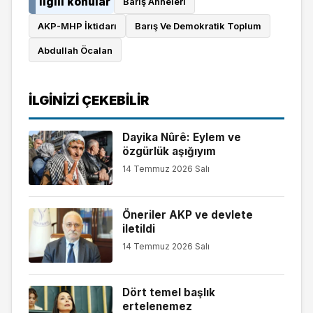
İlgili konular
Barış Anneleri
AKP-MHP İktidarı
Barış Ve Demokratik Toplum
Abdullah Öcalan
İLGINIZI ÇEKEBILIR
Dayika Nûrê: Eylem ve
özgürlük aşığıyım
14 Temmuz 2026 Salı
Öneriler AKP ve devlete
iletildi
14 Temmuz 2026 Salı
Dört temel başlık
ertelenemez