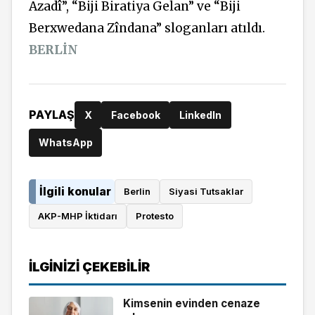
Azadî”, “Biji Biratiya Gelan” ve “Biji
Berxwedana Zîndana” sloganları atıldı.
BERLİN
PAYLAŞ
X
Facebook
LinkedIn
WhatsApp
İlgili konular
Berlin
Siyasi Tutsaklar
AKP-MHP İktidarı
Protesto
İLGINIZI ÇEKEBILIR
Kimsenin evinden cenaze