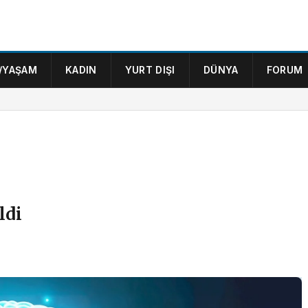
/YAŞAM
KADIN
YURT DIŞI
DÜNYA
FORUM
ldi