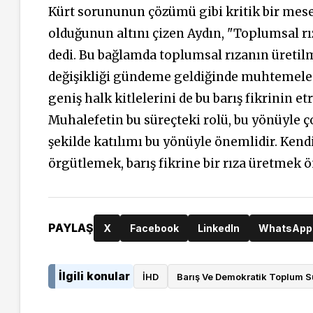
Kürt sorununun çözümü gibi kritik bir mese
olduğunun altını çizen Aydın, "Toplumsal r
dedi. Bu bağlamda toplumsal rızanın üretilm
değişikliği gündeme geldiğinde muhtemelen
geniş halk kitlelerini de bu barış fikrinin 
Muhalefetin bu süreçteki rolü, bu yönüyle ç
şekilde katılımı bu yönüyle önemlidir. Kendi
örgütlemek, barış fikrine bir rıza üretmek 
PAYLAŞ
X
Facebook
LinkedIn
WhatsApp
İlgili konular
İHD
Barış Ve Demokratik Toplum S