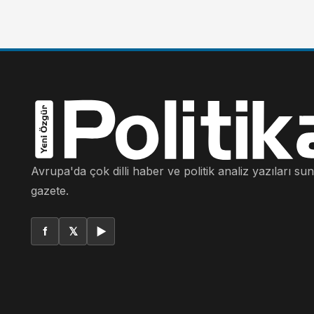
Avrupa'da çok dilli haber ve politik analiz yazıları su
gazete.
f
𝕏
▶