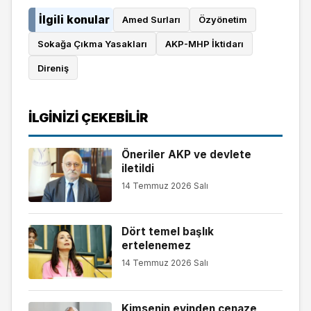
İlgili konular
Amed Surları
Özyönetim
Sokağa Çıkma Yasakları
AKP-MHP İktidarı
Direniş
İLGINIZI ÇEKEBILIR
Öneriler AKP ve devlete
iletildi
14 Temmuz 2026 Salı
Dört temel başlık
ertelenemez
14 Temmuz 2026 Salı
Kimsenin evinden cenaze