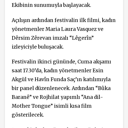
Ekibinin sunumuyla başlayacak.
Açılışın ardından festivalin ilk filmi, kadın
yönetmenler Maria Laura Vasquez ve
Dêrsim Zêrevan imzalı “Lêgerîn”
izleyiciyle buluşacak.
Festivalin ikinci gününde, Cuma akşamı
saat 17.30’da, kadın yönetmenler Esin
Akgül ve Havîn Funda Saç’ın katılımıyla
bir panel düzenlenecek. Ardından “Bûka
Baranê” ve Rojhilat yapımlı “Ana dil-
Mother Tongue” isimli kısa film
gösterilecek.