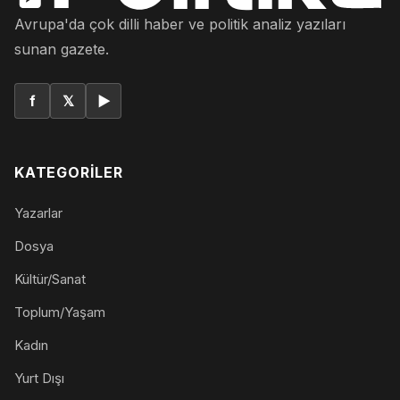
Avrupa'da çok dilli haber ve politik analiz yazıları
sunan gazete.
f
𝕏
▶
KATEGORILER
Yazarlar
Dosya
Kültür/Sanat
Toplum/Yaşam
Kadın
Yurt Dışı