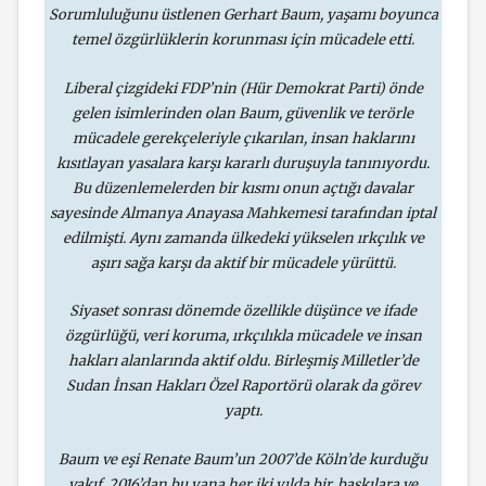
Sorumluluğunu üstlenen Gerhart Baum, yaşamı boyunca
temel özgürlüklerin korunması için mücadele etti.
Liberal çizgideki FDP’nin (Hür Demokrat Parti) önde
gelen isimlerinden olan Baum, güvenlik ve terörle
mücadele gerekçeleriyle çıkarılan, insan haklarını
kısıtlayan yasalara karşı kararlı duruşuyla tanınıyordu.
Bu düzenlemelerden bir kısmı onun açtığı davalar
sayesinde Almanya Anayasa Mahkemesi tarafından iptal
edilmişti. Aynı zamanda ülkedeki yükselen ırkçılık ve
aşırı sağa karşı da aktif bir mücadele yürüttü.
Siyaset sonrası dönemde özellikle düşünce ve ifade
özgürlüğü, veri koruma, ırkçılıkla mücadele ve insan
hakları alanlarında aktif oldu. Birleşmiş Milletler’de
Sudan İnsan Hakları Özel Raportörü olarak da görev
yaptı.
Baum ve eşi Renate Baum’un 2007’de Köln’de kurduğu
vakıf, 2016’dan bu yana her iki yılda bir, baskılara ve