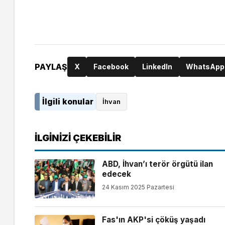
PAYLAŞ
X
Facebook
LinkedIn
WhatsApp
İlgili konular
İhvan
İLGINIZI ÇEKEBILIR
ABD, İhvan’ı terör örgütü ilan
edecek
24 Kasım 2025 Pazartesi
Fas'ın AKP'si çöküş yaşadı