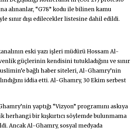
tına alınanlar, “G78” kodu ile bilinen kamu
e sınır dışı edilecekler listesine dahil edildi.
kanalının eski yazı işleri müdürü Hossam Al-
nlik güçlerinin kendisini tutukladığını ve sınır
Muslimin’e bağlı haber siteleri, Al-Ghamry’nin
 alındığını iddia etti. Al-Ghamry, 30 Ekim serbest
l-Ghamry’nin yaptığı “Vizyon” programını askıya
elik herhangi bir kışkırtıcı söylemde bulunmama
rildi. Ancak Al-Ghamry, sosyal medyada