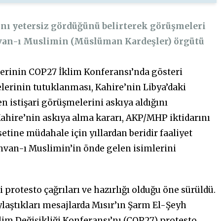
nı yetersiz gördüğünü belirterek görüşmeleri
İhvan-ı Muslimin (Müslüman Kardeşler) örgütü
lerinin
COP27
İklim Konferansı’nda gösteri
elerinin tutuklanması, Kahire’nin Libya’daki
n istişari görüşmelerini askıya aldığını
Kahire’nin askıya alma kararı, AKP/MHP iktidarını
setine müdahale için yıllardan beridir faaliyet
hvan-ı Muslimin’in önde gelen isimlerini
protesto çağrıları ve hazırlığı olduğu öne sürüldü.
laştıkları mesajlarda Mısır’ın Şarm El-Şeyh
lim Değişikliği Konferansı’nı (COP27) protesto