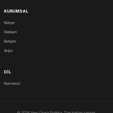
KURUMSAL
Künye
Reklam
İletişim
Arşiv
DIL
Kurmancî
© 2026 Yeni Özgür Politika. Tüm hakları saklıdır.