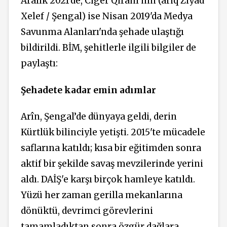
Aralık 2021'de, Cîger Qîranî'nin (ariq Ziyad
Xelef / Şengal) ise Nisan 2019'da Medya
Savunma Alanları'nda şehade ulaştığı
bildirildi. BİM, şehitlerle ilgili bilgiler de
paylaştı:
Şehadete kadar emin adımlar
Arîn, Şengal’de dünyaya geldi, derin
Kürtlük bilinciyle yetişti. 2015'te mücadele
saflarına katıldı; kısa bir eğitimden sonra
aktif bir şekilde savaş mevzilerinde yerini
aldı. DAİŞ'e karşı birçok hamleye katıldı.
Yüzü her zaman gerilla mekanlarına
dönüktü, devrimci görevlerini
tamamladıktan sonra özgür dağlara