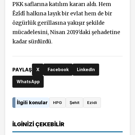
PKK saflarına katılım kararı aldı. Hem
Êzîdî halkına layık bir evlat hem de bir
özgürlük gerillasına yakışır şekilde
mücadelesini, Nisan 2019'daki şehadetine
kadar sürdürdü.
PAYLAŞ
X
Facebook
LinkedIn
WhatsApp
İlgili konular
HPG
Şehit
Ezidi
İLGINIZI ÇEKEBILIR