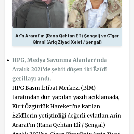
Arîn Ararat'ın (Rana Qehtan Elî / Şengal) ve Cîger
Qîranî (Ariq Ziyad Xelef / Şengal)
HPG, Medya Savunma Alanları’nda
Aralık 2021’de şehit düşen iki Êzîdî
gerillayı andı.
HPG Basın İrtibat Merkezi (BİM)
tarafından dün yapılan yazılı açıklamada,
Kürt Özgürlük Hareketi'ne katılan
Êzîdîlerin yetiştirdiği değerli evlatları Arîn
Ararat'ın (Rana Qehtan Elî / Şengal)