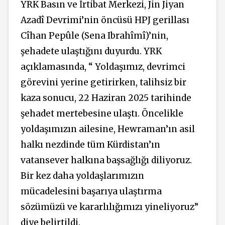
YRK Basın ve İrtibat Merkezi, Jin Jiyan
Azadî Devrimi’nin öncüsü HPJ gerillası
Cîhan Pepûle (
Sena Ibrahîmî)
’nin,
şehadete ulaştığını duyurdu. YRK
açıklamasında, “ Yoldaşımız, devrimci
görevini yerine getirirken, talihsiz bir
kaza sonucu, 22 Haziran 2025 tarihinde
şehadet mertebesine ulaştı. Öncelikle
yoldaşımızın ailesine, Hewraman’ın asil
halkı nezdinde tüm Kürdistan’ın
vatansever halkına başsağlığı diliyoruz.
Bir kez daha yoldaşlarımızın
mücadelesini başarıya ulaştırma
sözümüzü ve kararlılığımızı yineliyoruz”
diye belirtildi.