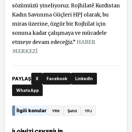
sözümüzü yineliyoruz. Rojhilatê Kurdistan
Kadın Savunma Güçleri HPJ olarak, bu
miras üzerine, özgür bir Rojhilat için
sonuna kadar çalışmaya ve mücadele
etmeye devam edeceğiz.”
HABER
MERKEZİ
PAYLAŞ
X
Facebook
LinkedIn
WhatsApp
İlgili konular
YRK
Şehit
YPJ
İLGINIZI ÇEKEBILIR