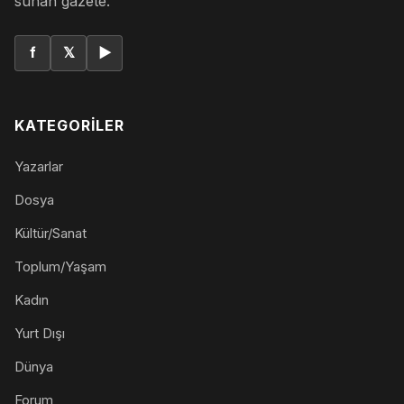
sunan gazete.
f
𝕏
▶
KATEGORILER
Yazarlar
Dosya
Kültür/Sanat
Toplum/Yaşam
Kadın
Yurt Dışı
Dünya
Forum