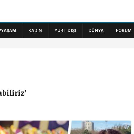
/YAŞAM
KADIN
YURT DIŞI
DÜNYA
FORUM
iliriz’