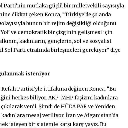
 Parti’nin mutlaka güçlü bir milletvekili sayısıyla
ine dikkat çeken Konca, “Türkiye’de şu anda
 Dolayısıyla bunun bir rejim değişikliği olduğunu
Yol’ ve demokratik bir çizginin gelişmesi için
lkının, kadınların, gençlerin, sol ve sosyalist
l Sol Parti etrafında birleşmeleri gerekiyor” diye
ygulanmak isteniyor
fah Partisi’yle ittifakına değinen Konca, “Bu
iğini herkes biliyor. AKP-MHP faşizmi kadınlara
n çıkılarak verdi. Şimdi de HÜDA PAR ve Yeniden
n kadınlara mesaj veriliyor. İran ve Afganistan’da
ek isteyen bir sistemle karşı karşıyayız. Bu