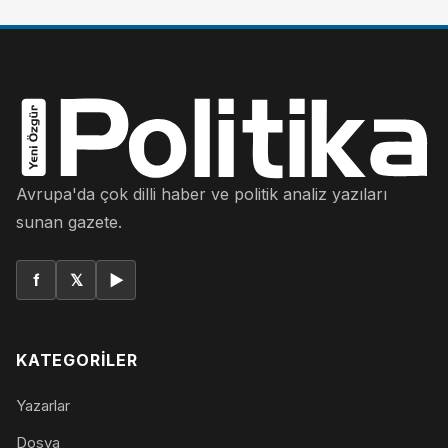
Avrupa'da çok dilli haber ve politik analiz yazıları
sunan gazete.
f
𝕏
▶
KATEGORILER
Yazarlar
Dosya